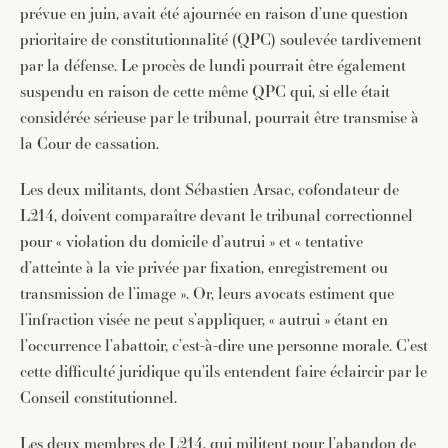
prévue en juin, avait été ajournée en raison d’une question
prioritaire de constitutionnalité (QPC) soulevée tardivement
par la défense. Le procès de lundi pourrait être également
suspendu en raison de cette même QPC qui, si elle était
considérée sérieuse par le tribunal, pourrait être transmise à
la Cour de cassation.
Les deux militants, dont Sébastien Arsac, cofondateur de
L214, doivent comparaître devant le tribunal correctionnel
pour « violation du domicile d’autrui » et « tentative
d’atteinte à la vie privée par fixation, enregistrement ou
transmission de l’image ». Or, leurs avocats estiment que
l’infraction visée ne peut s’appliquer, « autrui » étant en
l’occurrence l’abattoir, c’est-à-dire une personne morale. C’est
cette difficulté juridique qu’ils entendent faire éclaircir par le
Conseil constitutionnel.
Les deux membres de L214, qui militent pour l’abandon de