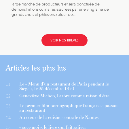
large marché de producteurs et sera ponctuée de
démonstrations culinaires assurées par une vingtaine de
grands chefs et pâtissiers autour de...
VOIR NOS BRÈVES
Articles les plus lus
Le « Menu d’un restaurant de Paris pendant le
01
Siège », le 25 décembre 1870
Geneviève Michon, l’arbre comme raison d’être
02
Le premier film pornographique français se passait
03
au restaurant
Au cœur de la cuisine centrale de Nantes
04
« suce moi », le livre qui fait saliver
05