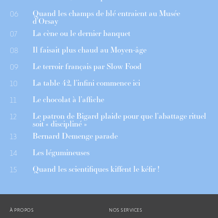
Quand les champs de blé entraient au Musée
06
d’Orsay
La cène ou le dernier banquet
07
Il faisait plus chaud au Moyen-âge
08
Le terroir français par Slow Food
09
La table 42, l’infini commence ici
10
Le chocolat à l’affiche
11
Le patron de Bigard plaide pour que l’abattage rituel
12
soit « discipliné »
Bernard Demenge parade
13
Les légumineuses
14
Quand les scientifiques kiffent le kéfir !
15
À PROPOS
NOS SERVICES