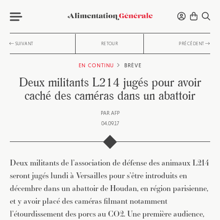
SUIVANT
RETOUR
PRÉCÉDENT
EN CONTINU
BRÈVE
Deux militants L214 jugés pour avoir
caché des caméras dans un abattoir
PAR
AFP
04.09.17
Deux militants de l’association de défense des animaux L214
seront jugés lundi à Versailles pour s’être introduits en
décembre dans un abattoir de Houdan, en région parisienne,
et y avoir placé des caméras filmant notamment
l’étourdissement des porcs au CO2. Une première audience,