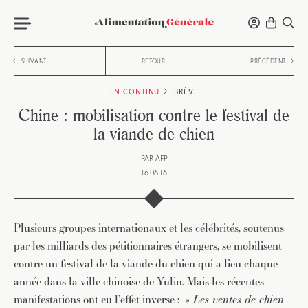
SUIVANT
RETOUR
PRÉCÉDENT
EN CONTINU
BRÈVE
Chine : mobilisation contre le festival de
la viande de chien
PAR
AFP
16.06.16
Plusieurs groupes internationaux et les célébrités, soutenus
par les milliards des pétitionnaires étrangers, se mobilisent
contre un festival de la viande du chien qui a lieu chaque
année dans la ville chinoise de Yulin. Mais les récentes
manifestations ont eu l’effet inverse :
» Les ventes de chien