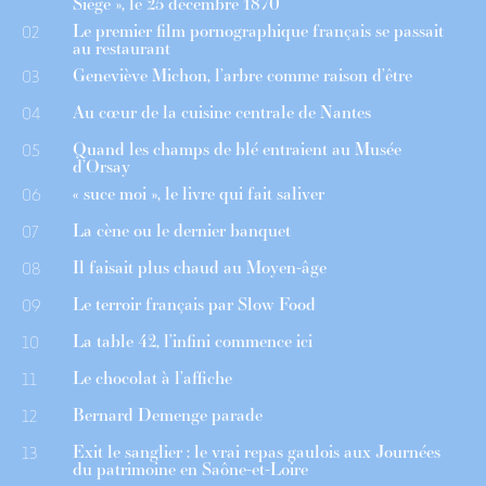
Siège », le 25 décembre 1870
Le premier film pornographique français se passait
02
au restaurant
Geneviève Michon, l’arbre comme raison d’être
03
Au cœur de la cuisine centrale de Nantes
04
Quand les champs de blé entraient au Musée
05
d’Orsay
« suce moi », le livre qui fait saliver
06
La cène ou le dernier banquet
07
Il faisait plus chaud au Moyen-âge
08
Le terroir français par Slow Food
09
La table 42, l’infini commence ici
10
Le chocolat à l’affiche
11
Bernard Demenge parade
12
Exit le sanglier : le vrai repas gaulois aux Journées
13
du patrimoine en Saône-et-Loire