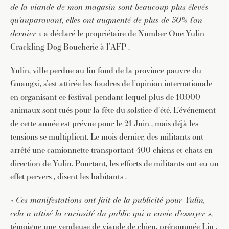
de la viande de mon magasin sont beaucoup plus élevés
qu’auparavant, elles ont augmenté de plus de 50% l’an
dernier »
a déclaré le propriétaire de Number One Yulin
Crackling Dog Boucherie à l’AFP .
Yulin, ville perdue au fin fond de la province pauvre du
Guangxi, s’est attirée les foudres de l’opinion internationale
en organisant ce festival pendant lequel plus de 10.000
animaux sont tués pour la fête du solstice d’été. L’événement
de cette année est prévue pour le 21 Juin , mais déjà les
tensions se multiplient. Le mois dernier, des militants ont
arrêté une camionnette transportant 400 chiens et chats en
direction de Yulin. Pourtant, les efforts de militants ont eu un
effet pervers , disent les habitants .
« Ces manifestations ont fait de la publicité pour Yulin,
cela a attisé la curiosité du public qui a envie d’essayer »
,
témoigne une vendeuse de viande de chien, prénommée Lin .