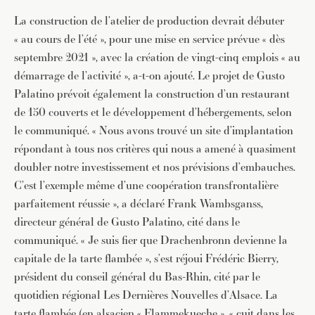
La construction de l’atelier de production devrait débuter
« au cours de l’été », pour une mise en service prévue « dès
septembre 2021 », avec la création de vingt-cinq emplois « au
démarrage de l’activité », a-t-on ajouté. Le projet de Gusto
Palatino prévoit également la construction d’un restaurant
de 150 couverts et le développement d’hébergements, selon
le communiqué. « Nous avons trouvé un site d’implantation
répondant à tous nos critères qui nous a amené à quasiment
doubler notre investissement et nos prévisions d’embauches.
C’est l’exemple même d’une coopération transfrontalière
parfaitement réussie », a déclaré Frank Wambsganss,
directeur général de Gusto Palatino, cité dans le
communiqué. « Je suis fier que Drachenbronn devienne la
capitale de la tarte flambée », s’est réjoui Frédéric Bierry,
président du conseil général du Bas-Rhin, cité par le
quotidien régional Les Dernières Nouvelles d’Alsace. La
tarte flambée (en alsacien « Flammekueche », « cuit dans les