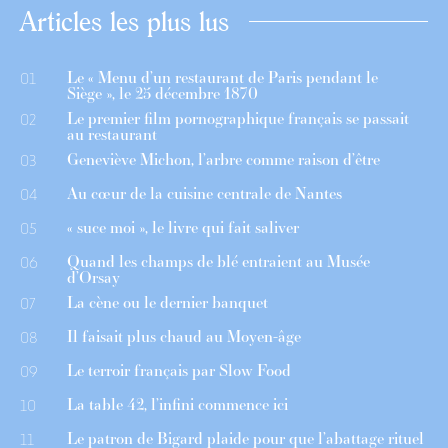
Articles les plus lus
Le « Menu d’un restaurant de Paris pendant le
01
Siège », le 25 décembre 1870
Le premier film pornographique français se passait
02
au restaurant
Geneviève Michon, l’arbre comme raison d’être
03
Au cœur de la cuisine centrale de Nantes
04
« suce moi », le livre qui fait saliver
05
Quand les champs de blé entraient au Musée
06
d’Orsay
La cène ou le dernier banquet
07
Il faisait plus chaud au Moyen-âge
08
Le terroir français par Slow Food
09
La table 42, l’infini commence ici
10
Le patron de Bigard plaide pour que l’abattage rituel
11