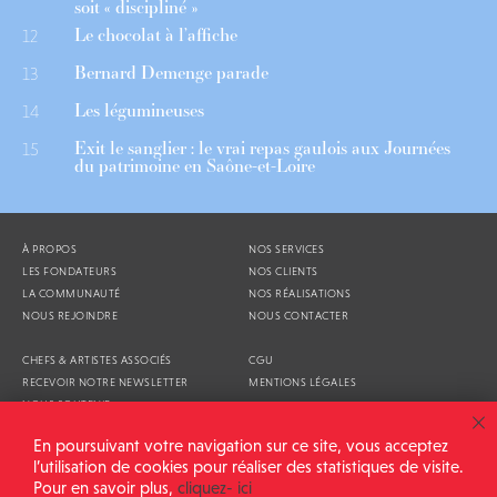
soit « discipliné »
Le chocolat à l’affiche
12
Bernard Demenge parade
13
Les légumineuses
14
Exit le sanglier : le vrai repas gaulois aux Journées
15
du patrimoine en Saône-et-Loire
À PROPOS
NOS SERVICES
LES FONDATEURS
NOS CLIENTS
LA COMMUNAUTÉ
NOS RÉALISATIONS
NOUS REJOINDRE
NOUS CONTACTER
CHEFS & ARTISTES ASSOCIÉS
CGU
RECEVOIR NOTRE NEWSLETTER
MENTIONS LÉGALES
NOUS SOUTENIR
AGENDA
En poursuivant votre navigation sur ce site, vous acceptez
l’utilisation de cookies pour réaliser des statistiques de visite.
Pour en savoir plus,
cliquez- ici
ALIMENTATION GÉNÉRALE © 2026