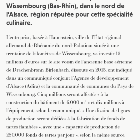
Wissembourg (Bas-Rhin), dans le nord de
l’Alsace, région réputée pour cette spécialité
culinaire.
L’entreprise, basée à Hauenstein, ville de l’État régional
allemand de Rhénanie du nord-Palatinat située à une
trentaine de kilomètres de Wissembourg, va investir 15
millions d’euros sur le site voisin de l’ancienne base aérienne
de Drachenbronn-Birlenbach, dissoute en 2015, ont indiqué
dans un communiqué conjoint l’Agence de développement
d’Alsace (Adira) et la communauté de communes du Pays de
Wissembourg. Cinq millions seront affectés « à la
construction du bâtiment de 6.000 m³ » et dix millions à
l’équipement, selon le communiqué. « Une dizaine de lignes
de production seront dédiées à la fabrication de fonds de
tartes flambées », avec une « capacité de production de
280.000 fonds de tartes par jour », selon la même source.