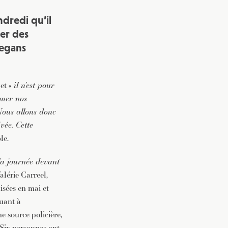
dredi qu’il
ser des
vegans
et «
il n’est pour
rmer nos
ous allons donc
vée. Cette
le.
la journée devant
alérie Carreel,
isées en mai et
quant à
e source policière,
 Six personnes ont