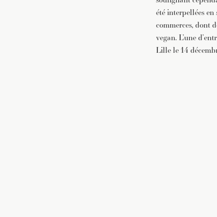
été interpellées e
commerces, dont de
vegan. L’une d’entr
Lille le 14 décembr