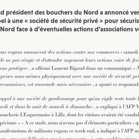
d président des bouchers du Nord a annoncé ven
ppel à une « société de sécurité privé » pour sécuri
Nord face à d’éventuelles actions d’associations 
ons vegans annoncent des actions contre nos commerces
» samedi 
de ne pas réagir et d’attendre sagement leurs actions voire de fe
nous protéger
« , a affirmé Laurent Rigaud dans un communiqué. «
N
eprises nous-mêmes physiquement avec une société de sécurité pri
 reconnaissez, est anormale mais nécessaire
« , a ajouté ce responsab
appel à une société de gardiennage pour qu’un vigile reste toute 
medi et dans la nuit de samedi à dimanche
« , a expliqué à l’AFP V
oucherie L’Esquermoise à Lille, dont les vitrines avaient été vandal
pécisme ». « A ce stade, nous n’avons pas d’éléments particuliers » 
anifestations de militants vegans ce week-end, a indiqué à l’AFP un
nt « une sensibilisation quasi permanente » à cette problématique.