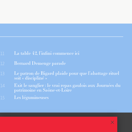
La table 42, l’infini commence ici
11
Bernard Demenge parade
12
Le patron de Bigard plaide pour que l’abattage rituel
13
soit « discipliné »
Exit le sanglier : le vrai repas gaulois aux Journées du
14
patrimoine en Saône-et-Loire
Les légumineuses
15
 ASSOCIÉS
CGU