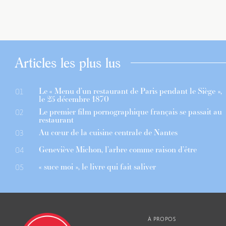
Articles les plus lus
Le « Menu d’un restaurant de Paris pendant le Siège »,
01
le 25 décembre 1870
Le premier film pornographique français se passait au
02
restaurant
Au cœur de la cuisine centrale de Nantes
03
Geneviève Michon, l’arbre comme raison d’être
04
« suce moi », le livre qui fait saliver
05
À PROPOS