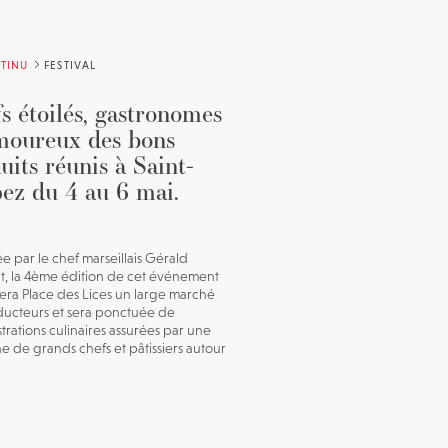
TINU
FESTIVAL
s étoilés, gastronomes
moureux des bons
uits réunis à Saint-
ez du 4 au 6 mai.
ée par le chef marseillais Gérald
t, la 4ème édition de cet événement
lera Place des Lices un large marché
ucteurs et sera ponctuée de
rations culinaires assurées par une
ne de grands chefs et pâtissiers autour