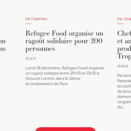
EN CONTINU
EN CON
Refugee Food organise un
Chef
on
ragoût solidaire pour 200
et a
ns
personnes
prod
Trop
01.12.23
03.05.24
Lundi 18 décembre, Refugee Food organise
un ragoût solidaire entre 19h30 et 22h30 à
Parrain
Ground Control, dans le 12ème
Passeda
arrondissement de Paris.
accueil
de prod
démonst
vingtai
de...