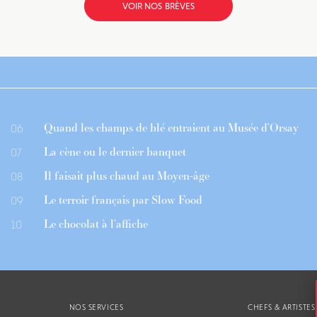
VOIR NOS BRÈVES
Quand les champs de blé entraient au Musée d’Orsay
06
La cène ou le dernier banquet
07
Il faisait plus chaud au Moyen-âge
08
Le terroir français par Slow Food
09
Le chocolat à l’affiche
10
NOS SERVICES
CHEFS & ARTISTES