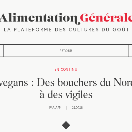
RETOUR
EN CONTINU
vegans : Des bouchers du Nor
à des vigiles
PAR
AFP
21.09.18