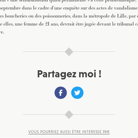
n septembre dans le cadre d’une enquête sur des actes de vandalisme
s boucheries ou des poissonneries, dans la métropole de Lille, par 
e elles, une femme de 21 ans, devrait être jugée devant le tribunal 
e.
Partagez moi !
VOUS POURRIEZ AUSSI ÊTRE INTÉRESSÉ PAR