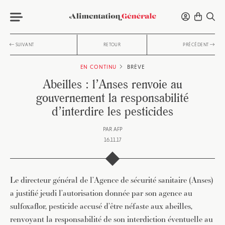
SUIVANT
RETOUR
PRÉCÉDENT
EN CONTINU
BRÈVE
Abeilles : l’Anses renvoie au
gouvernement la responsabilité
d’interdire les pesticides
PAR
AFP
16.11.17
Le directeur général de l’Agence de sécurité sanitaire (Anses)
a justifié jeudi l’autorisation donnée par son agence au
sulfoxaflor, pesticide accusé d’être néfaste aux abeilles,
renvoyant la responsabilité de son interdiction éventuelle au