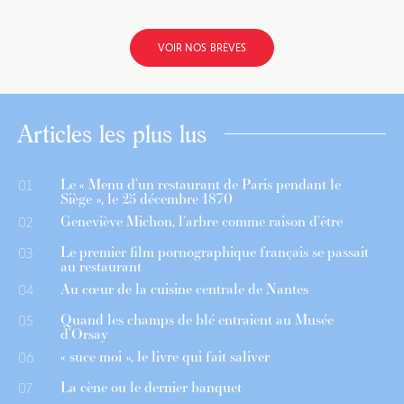
VOIR NOS BRÈVES
Articles les plus lus
Le « Menu d’un restaurant de Paris pendant le
01
Siège », le 25 décembre 1870
Geneviève Michon, l’arbre comme raison d’être
02
Le premier film pornographique français se passait
03
au restaurant
Au cœur de la cuisine centrale de Nantes
04
Quand les champs de blé entraient au Musée
05
d’Orsay
« suce moi », le livre qui fait saliver
06
La cène ou le dernier banquet
07