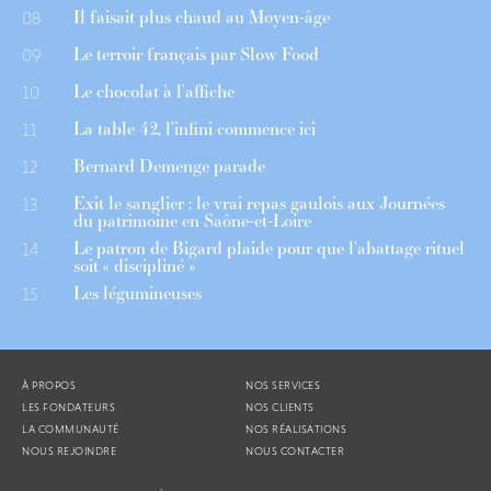
Il faisait plus chaud au Moyen-âge
08
Le terroir français par Slow Food
09
Le chocolat à l’affiche
10
La table 42, l’infini commence ici
11
Bernard Demenge parade
12
Exit le sanglier : le vrai repas gaulois aux Journées
13
du patrimoine en Saône-et-Loire
Le patron de Bigard plaide pour que l’abattage rituel
14
soit « discipliné »
Les légumineuses
15
À PROPOS
NOS SERVICES
LES FONDATEURS
NOS CLIENTS
LA COMMUNAUTÉ
NOS RÉALISATIONS
NOUS REJOINDRE
NOUS CONTACTER