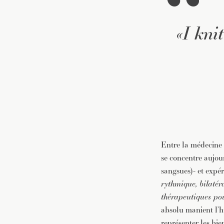
«I kni
Entre la médecine e
se concentre aujou
sangsues)- et
expér
rythmique, bilatéra
thérapeutiques pou
absolu
manient
l’h
représenter les bie