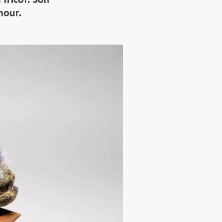
mour.
vec une