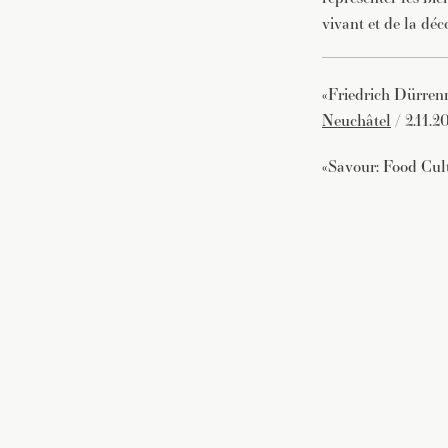
vivant et de la dé
«Friedrich Dürren
Neuchâtel
/ 2.11.2
«Savour: Food Cult