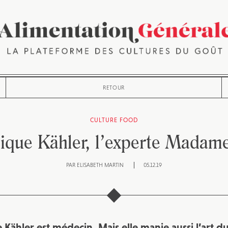
RETOUR
CULTURE FOOD
que Kähler, l’experte Madame
PAR
ELISABETH MARTIN
05.12.19
ähler est médecin. Mais elle manie aussi l’art du