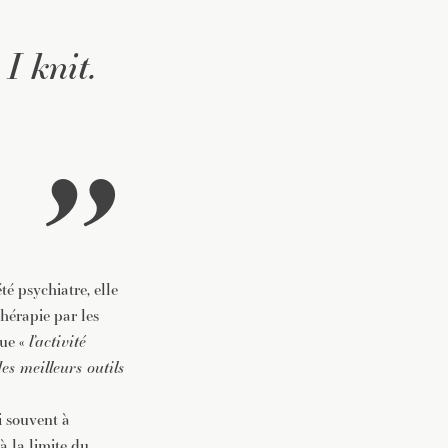
I knit.
é psychiatre, elle
hérapie par les
que «
l’activité
des meilleurs outils
i souvent à
à la limite du