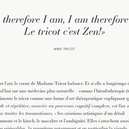
t therefore I am, I am therefore 
Le tricot c’est Zen!»
MME TRICOT
t l’art, le coeur de
Madame Tricot balance. Et s
i elle a l
ongtemps ét
rd’hui sur une médecine plus naturelle – comme l’hirudothérapie (t
imente le tricot comme une forme d’art thérapeutique expliquant 
le et répétitive, associée au processus cognitif complexe, est l’un 
r traiter les traumatismes.
» Ses créations artistiques d’un détail
umour et le kitsch, le macabre et l’ambiguïté.
Elles s’attachent auss
ns périssables,
la
nourriture notamment et en particulier la viande, 