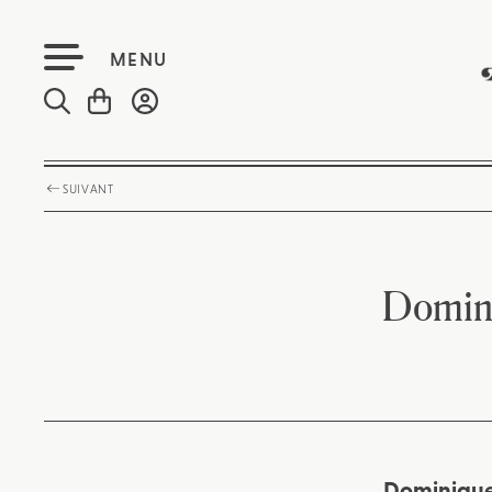
MENU
SUIVANT
Domini
Dominique K