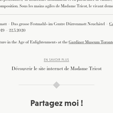
composition. Sous les mains agiles de Madame Tricot, le vivant deme
matt – Das grosse Festmahl» im Centre Dürrenmatt Neuchâtel –
C
019 – 22.3.2020
ure in the Age of Enlightenment» at the
Gardiner Museum Toront
EN SAVOIR PLUS
Découvrir le site internet de Madame Tricot
Partagez moi !