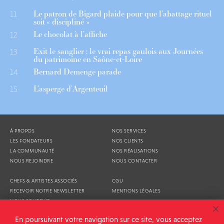
Le patron de Bigard plaide pour que l’abattage rituel
11
soit « discipliné »
Le chocolat à l’affiche
12
Exit le sanglier : le vrai repas gaulois aux Journées
13
du patrimoine en Saône-et-Loire
Bernard Demenge parade
14
L’asperge d’Argenteuil
15
À PROPOS
NOS SERVICES
LES FONDATEURS
NOS CLIENTS
LA COMMUNAUTÉ
NOS RÉALISATIONS
NOUS REJOINDRE
NOUS CONTACTER
CHEFS & ARTISTES ASSOCIÉS
CGU
RECEVOIR NOTRE NEWSLETTER
MENTIONS LÉGALES
NOUS SOUTENIR
AGENDA
En poursuivant votre navigation sur ce site, vous acceptez