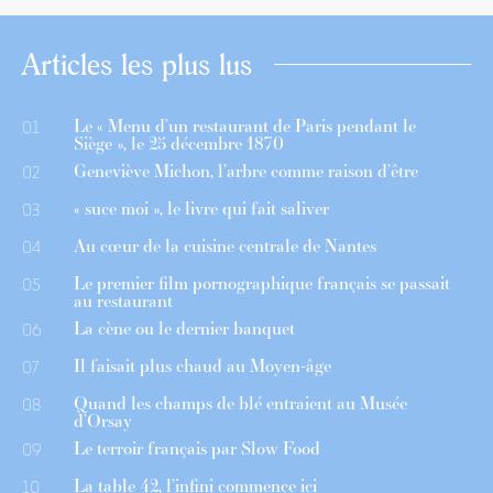
Articles les plus lus
Le « Menu d’un restaurant de Paris pendant le
01
Siège », le 25 décembre 1870
Geneviève Michon, l’arbre comme raison d’être
02
« suce moi », le livre qui fait saliver
03
Au cœur de la cuisine centrale de Nantes
04
Le premier film pornographique français se passait
05
au restaurant
La cène ou le dernier banquet
06
Il faisait plus chaud au Moyen-âge
07
Quand les champs de blé entraient au Musée
08
d’Orsay
Le terroir français par Slow Food
09
La table 42, l’infini commence ici
10