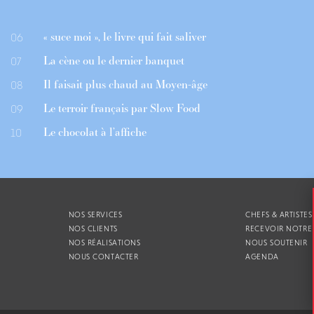
« suce moi », le livre qui fait saliver
06
La cène ou le dernier banquet
07
Il faisait plus chaud au Moyen-âge
08
Le terroir français par Slow Food
09
Le chocolat à l’affiche
10
NOS SERVICES
CHEFS & ARTISTES
NOS CLIENTS
RECEVOIR NOTRE
NOS RÉALISATIONS
NOUS SOUTENIR
NOUS CONTACTER
AGENDA