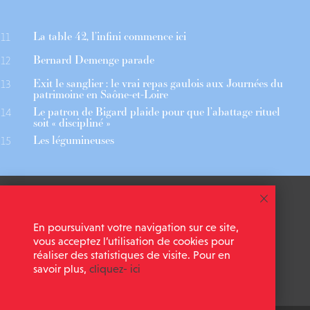
La table 42, l’infini commence ici
11
Bernard Demenge parade
12
Exit le sanglier : le vrai repas gaulois aux Journées du
13
patrimoine en Saône-et-Loire
Le patron de Bigard plaide pour que l’abattage rituel
14
soit « discipliné »
Les légumineuses
15
 ASSOCIÉS
CGU
En poursuivant votre navigation sur ce site,
 NEWSLETTER
MENTIONS LÉGALES
vous acceptez l’utilisation de cookies pour
réaliser des statistiques de visite. Pour en
savoir plus,
cliquez- ici