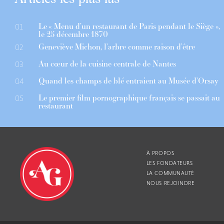
Le « Menu d’un restaurant de Paris pendant le Siège »,
01
le 25 décembre 1870
Geneviève Michon, l’arbre comme raison d’être
02
Au cœur de la cuisine centrale de Nantes
03
Quand les champs de blé entraient au Musée d’Orsay
04
Le premier film pornographique français se passait au
05
restaurant
À PROPOS
LES FONDATEURS
LA COMMUNAUTÉ
NOUS REJOINDRE