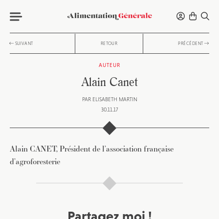
SUIVANT
RETOUR
PRÉCÉDENT
AUTEUR
Alain Canet
PAR
ELISABETH MARTIN
30.11.17
Alain CANET, Président de l’association française
d’agroforesterie
Partagez moi !