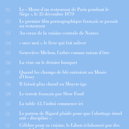
Le « Menu d’un restaurant de Paris pendant le
01
Siège », le 25 décembre 1870
Le premier film pornographique français se passait
02
au restaurant
Au cœur de la cuisine centrale de Nantes
03
« suce moi », le livre qui fait saliver
04
Geneviève Michon, l’arbre comme raison d’être
05
La cène ou le dernier banquet
06
Quand les champs de blé entraient au Musée
07
d’Orsay
Il faisait plus chaud au Moyen-âge
08
Le terroir français par Slow Food
09
La table 42, l’infini commence ici
10
Le patron de Bigard plaide pour que l’abattage rituel
11
soit « discipliné »
Célèbre pour sa cuisine, le Liban éclaboussé par des
12