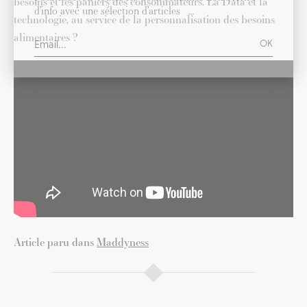
besoins et les paniers des consommateurs. La Data et la
d’info avec une sélection d’articles …
technologie, au service de la personnalisation des besoins
alimentaires ?
Article paru dans
Maddyness