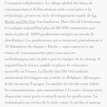
l’économie collaborative. Le village global des biens de
consommation et d’alimentation existe aussi grâce à la
technologie, preuve en est le développement rapide de
La
Ruche qui Dit Oui
. Son fondateur, Marc-David Choukroun,
revendique aujourd’hui plus de 60 000 commandes par
mois, et plus de 4000 producteurs intégrés au circuit de
distribution. Ces producteurs, qui se trouvent généralement à
40 kilomètres de chaque « Ruche », sont connectés à un
réseau de consommateurs grâce aux moyens
technologiques mis en place par les équipes de la startup. Si
aujourd’hui le réseau semble en phase de croissance
naturelle en France, La Ruche Qui Dit Oui souhaite
maintenant développer son activité en Belgique, Allemagne
Italie ou encore Espagne. Le modèle de circuit-court séduit
les consommateurs, qui commandent à l’avance, faisant ainsi
disparaître toute perte éventuelle pour les producteurs. La
technologies au service de la lutte contre le gâchis et moteur