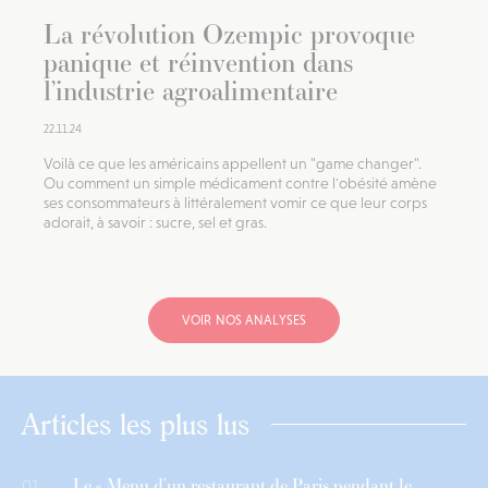
La révolution Ozempic provoque
panique et réinvention dans
l’industrie agroalimentaire
22.11.24
Voilà ce que les américains appellent un "game changer".
Ou comment un simple médicament contre l'obésité amène
ses consommateurs à littéralement vomir ce que leur corps
adorait, à savoir : sucre, sel et gras.
VOIR NOS ANALYSES
Articles les plus lus
Le « Menu d’un restaurant de Paris pendant le
01