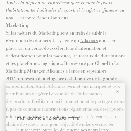
Tout cela dépend de caractéristiques comme le poids,
l’habitation, les habitudes de sport, si le sujet est fumeur ou
non…
» raconte Benoit Jonniaux.
Marketing
Si les métiers du Marketing sont en train de subir la
révolution des données, le système qu’
Alkemics
a mis en
place, est un véritable accélérateur d’information et
d’identification pour les marques, les réseaux de distributions
et les plateformes logistiques. Représenté par Chen-Do Lu,
Marketing Manager, Alkemics a lancé en septembre
2014, un réseau d’intelligence collaborative de la grande
consommation.Ainsi, Alkemics permet aux marques et aux
distributeurs de gérer l’ensemble de l’information
des produits, facilitant ainsi l’interaction et le partage de tous
types de contenus (informations réglementaires, descriptions,
informations Marketing, photos, vidéos, …). A termes, cette
JE M'INSCRIS À LA NEWSLETTER
chaîne de valeur aura pour objectif de mieux cerner les
Pour recevoir toutes les deux semaines notre lettre