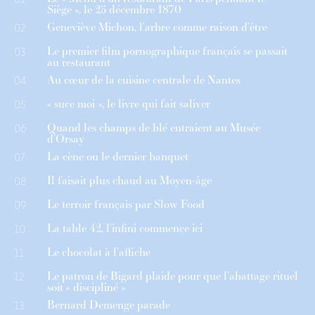
Siège », le 25 décembre 1870
Geneviève Michon, l’arbre comme raison d’être
02
Le premier film pornographique français se passait
03
au restaurant
Au cœur de la cuisine centrale de Nantes
04
« suce moi », le livre qui fait saliver
05
Quand les champs de blé entraient au Musée
06
d’Orsay
La cène ou le dernier banquet
07
Il faisait plus chaud au Moyen-âge
08
Le terroir français par Slow Food
09
La table 42, l’infini commence ici
10
Le chocolat à l’affiche
11
Le patron de Bigard plaide pour que l’abattage rituel
12
soit « discipliné »
Bernard Demenge parade
13