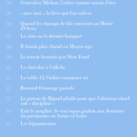
Geneviève Michon, l’arbre comme raison d’être
04
« suce moi », le livre qui fait saliver
05
Quand les champs de blé entraient au Musée
06
d’Orsay
La cène ou le dernier banquet
07
Il faisait plus chaud au Moyen-âge
08
Le terroir français par Slow Food
09
Le chocolat à l’affiche
10
La table 42, l’infini commence ici
11
Bernard Demenge parade
12
Le patron de Bigard plaide pour que l’abattage rituel
13
soit « discipliné »
Exit le sanglier : le vrai repas gaulois aux Journées
14
du patrimoine en Saône-et-Loire
Les légumineuses
15