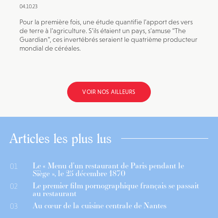
04.10.23
Pour la première fois, une étude quantifie l’apport des vers
de terre à l’agriculture. S’ils étaient un pays, s’amuse “The
Guardian”, ces invertébrés seraient le quatrième producteur
mondial de céréales.
VOIR NOS AILLEURS
Articles les plus lus
Le « Menu d’un restaurant de Paris pendant le
01
Siège », le 25 décembre 1870
Le premier film pornographique français se passait
02
au restaurant
Au cœur de la cuisine centrale de Nantes
03