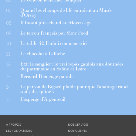
06
Quand les champs de blé entraient au Musée
07
d’Orsay
Il faisait plus chaud au Moyen-âge
08
Le terroir français par Slow Food
09
La table 42, l’infini commence ici
10
Le chocolat à l’affiche
11
Exit le sanglier : le vrai repas gaulois aux Journées
12
du patrimoine en Saône-et-Loire
Bernard Demenge parade
13
Le patron de Bigard plaide pour que l’abattage rituel
14
soit « discipliné »
L’asperge d’Argenteuil
15
À PROPOS
NOS SERVICES
LES FONDATEURS
NOS CLIENTS