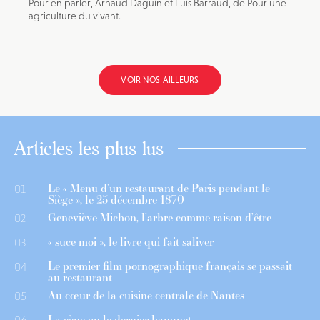
Pour en parler, Arnaud Daguin et Luis Barraud, de Pour une
agriculture du vivant.
VOIR NOS AILLEURS
Articles les plus lus
Le « Menu d’un restaurant de Paris pendant le
01
Siège », le 25 décembre 1870
Geneviève Michon, l’arbre comme raison d’être
02
« suce moi », le livre qui fait saliver
03
Le premier film pornographique français se passait
04
au restaurant
Au cœur de la cuisine centrale de Nantes
05
La cène ou le dernier banquet