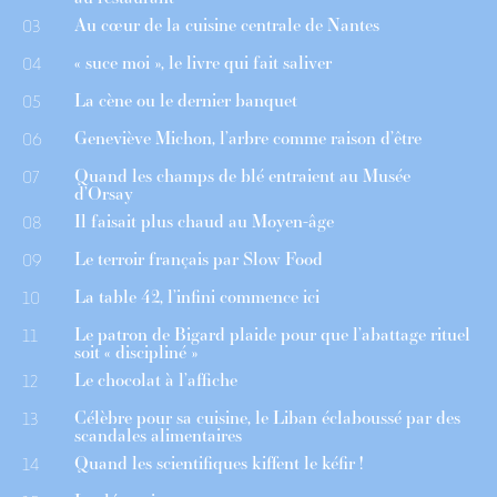
Au cœur de la cuisine centrale de Nantes
03
« suce moi », le livre qui fait saliver
04
La cène ou le dernier banquet
05
Geneviève Michon, l’arbre comme raison d’être
06
Quand les champs de blé entraient au Musée
07
d’Orsay
Il faisait plus chaud au Moyen-âge
08
Le terroir français par Slow Food
09
La table 42, l’infini commence ici
10
Le patron de Bigard plaide pour que l’abattage rituel
11
soit « discipliné »
Le chocolat à l’affiche
12
Célèbre pour sa cuisine, le Liban éclaboussé par des
13
scandales alimentaires
Quand les scientifiques kiffent le kéfir !
14