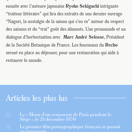
Ryoko Sekiguchi
ensuite avec l’auteure japonaise
intrigante
“traiteur littéraire” qui lira des extraits de son dernier ouvrage
“Nagori, la nostalgie de la saison qui s’en va” autour du respect
des saisons et du “vrai” goût des aliments. Une promenade et un
Marc André Selosse
dialogue d’herborisation avec
, Président
Recho
de la Société Botanique de France. Les fourneaux du
seront en place au déjeuner, pour une restauration qui aide à
restaurer le monde.
Articles les plus lus
Le « Menu d’un restaurant de Paris pendant le
01
Siège », le 25 décembre 1870
Le premier film pornographique français se passait
02
au restaurant