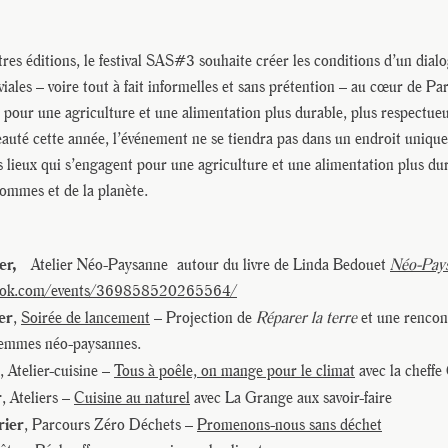
es éditions, le festival SAS#3 souhaite créer les conditions d’un dialo
iales – voire tout à fait informelles et sans prétention – au cœur de Par
t pour une agriculture et une alimentation plus durable, plus respectu
eauté cette année, l’événement ne se tiendra pas dans un endroit uniqu
s lieux qui s’engagent pour une agriculture et une alimentation plus dur
ommes et de la planète.
ier,
Atelier Néo-Paysanne autour du livre de Linda Bedouet
Néo-Pay
book.com/events/369858520265564/
er
,
Soirée de lancement
– Projection de
Réparer la terre
et une rencon
t femmes néo-paysannes.
, Atelier-cuisine –
Tous à poêle, on mange pour le climat
avec la cheffe
r
, Ateliers –
Cuisine au nature
l
avec La Grange aux savoir-faire
rier
, Parcours Zéro Déchets –
Promenons-nous sans déchet