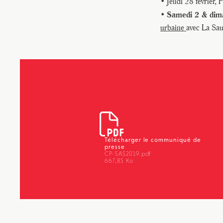
• Jeudi 28 février, 
Samedi 2 & dim
•
urbaine
avec La Sa
Télécharger le communiqué de
presse
CP-SAS2019.pdf
667,85 Ko