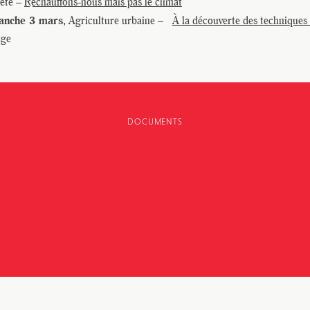
Fête –
Réchauffons-nous mais pas le climat
anche 3 mars
, Agriculture urbaine –
À la découverte des techniques 
uge
DOCUMENTS