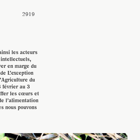
vec une
2919
insi les acteurs
intellectuels,
uver en marge du
 de L’exception
’Agriculture du
3 février au 3
ffer les cœurs et
de l’alimentation
les nous pouvons