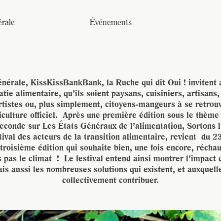
JE M'INSCRIS À LA NEWSLETTER
Pour recevoir toutes les deux semaines notre lettre d’info a
rale
Événements
sélection d’articles …
nérale, KissKissBankBank, la Ruche qui dit Oui ! invitent a
tie alimentaire, qu’ils soient paysans, cuisiniers, artisans, 
artistes ou, plus simplement, citoyens-mangeurs à se retro
iculture officiel. Après une première édition sous le thème
seconde sur Les États Généraux de l’alimentation, Sortons l
tival des acteurs de la transition alimentaire, revient du 2
roisième édition qui souhaite bien, une fois encore, réchau
s pas le climat ! Le festival entend ainsi montrer l’impact 
ais aussi les nombreuses solutions qui existent, et auxquel
collectivement contribuer.