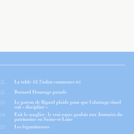
La table 42, l’infini commence ici
11
Bernard Demenge parade
12
Le patron de Bigard plaide pour que l’abattage rituel
13
soit « discipliné »
Exit le sanglier : le vrai repas gaulois aux Journées du
14
patrimoine en Saône-et-Loire
Les légumineuses
15