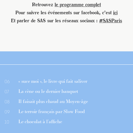
Retrouvez
le programme complet
Pour suivre les événements sur facebook, c’est
ici
Et parler de SAS sur les réseaux sociaux :
#SASParis
« suce moi », le livre qui fait saliver
06
La cène ou le dernier banquet
07
Il faisait plus chaud au Moyen-âge
08
Le terroir français par Slow Food
09
Le chocolat à l’affiche
10