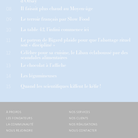
d’Orsay
Il faisait plus chaud au Moyen-âge
08
Le terroir français par Slow Food
09
La table 42, l’infini commence ici
10
Le patron de Bigard plaide pour que l’abattage rituel
11
soit « discipliné »
Célèbre pour sa cuisine, le Liban éclaboussé par des
12
scandales alimentaires
Le chocolat à l’affiche
13
Les légumineuses
14
Quand les scientifiques kiffent le kéfir !
15
À PROPOS
NOS SERVICES
LES FONDATEURS
NOS CLIENTS
LA COMMUNAUTÉ
NOS RÉALISATIONS
NOUS REJOINDRE
NOUS CONTACTER