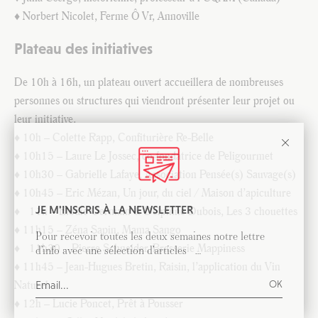
♦ Norbert Nicolet, Ferme Ô Vr, Annoville
Plateau des initiatives
De 10h à 16h, un plateau ouvert accueillera de nombreuses
personnes ou structures qui viendront présenter leur projet ou
leur initiative.
♦ 10h – Colette Rapp, Confiturière Re-Belle
♦ 10h15 – Laure Le Jossec, co-fondatrice de Peligourmet
♦ 10h30 – Gabrielle Lafaye, Association Pensée(s) Sauvage(s)
♦ 10h45 – Eric Mézan, Un jour, du ciel / Maison d’apiculture
JE M'INSCRIS À LA NEWSLETTER
♦ 11h – Elodie Germain & Delphine Dubois, Les 3 chouettes
♦ 11h15 – Zéna Sapin, Mama Sango
Pour recevoir toutes les deux semaines notre lettre
♦ 11h30 – Pierre Schneider, Brasserie Mappiness
d’info avec une sélection d’articles …
♦ 11h45 – Jean-Hugues Bretin, Raisin, l’application du Vin
Naturel
♦ 12h – Lucie Poncet, Prêt à Pousser