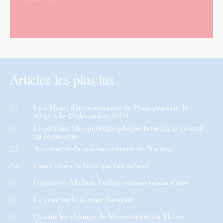
Articles les plus lus
Le « Menu d’un restaurant de Paris pendant le
01
Siège », le 25 décembre 1870
Le premier film pornographique français se passait
02
au restaurant
Au cœur de la cuisine centrale de Nantes
03
« suce moi », le livre qui fait saliver
04
Geneviève Michon, l’arbre comme raison d’être
05
La cène ou le dernier banquet
06
Quand les champs de blé entraient au Musée
07