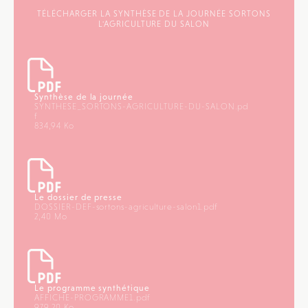
TÉLÉCHARGER LA SYNTHÈSE DE LA JOURNÉE SORTONS
L'AGRICULTURE DU SALON
Synthèse de la journée
SYNTHESE_SORTONS-AGRICULTURE-DU-SALON.pd
f
834,94 Ko
Le dossier de presse
DOSSIER-DEF-sortons-agriculture-salon1.pdf
2,40 Mo
Le programme synthétique
AFFICHE-PROGRAMME1.pdf
979,20 Ko