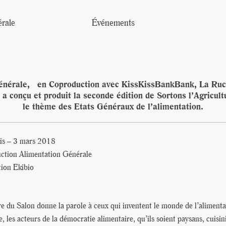
JE M'INSCRIS À LA NEWSLETTER
Pour recevoir toutes les deux semaines notre lettre d’info a
rale
Événements
sélection d’articles …
énérale, en Coproduction avec KissKissBankBank, La Ruche
 a conçu et produit la seconde édition de Sortons l’Agricult
le thème des Etats Généraux de l’alimentation.
aris – 3 mars 2018
ction Alimentation Générale
tion Ekibio
re du Salon donne la parole à ceux qui inventent le monde de l’aliment
 les acteurs de la démocratie alimentaire, qu’ils soient paysans, cuisini