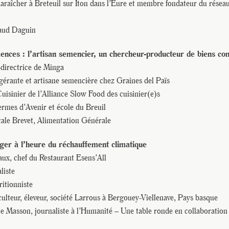
araîcher à Breteuil sur Iton dans l’Eure et membre fondateur du rése
aud Daguin
ences : l’artisan semencier, un chercheur-producteur de biens c
directrice de Minga
ogérante et artisane semencière chez Graines del Païs
uisinier de l’Alliance Slow Food des cuisinier(e)s
ermes d’Avenir et école du Breuil
ale Brevet, Alimentation Générale
ger à l’heure du réchauffement climatique
ux, chef du Restaurant Esens’All
liste
ritionniste
culteur, éleveur, société Larrous à Bergouey-Viellenave, Pays basque
e Masson, journaliste à l’Humanité – Une table ronde en collaboration