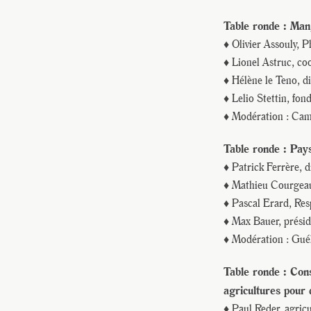
Table ronde : Mang
♦ Olivier Assouly, 
♦ Lionel Astruc, co
♦ Hélène le Teno, 
♦ Lelio Stettin, fo
♦ Modération : Cam
Table ronde : Pa
♦ Patrick Ferrère, 
♦ Mathieu Courgeau
♦ Pascal Erard, Re
♦ Max Bauer, prési
♦ Modération : Guél
Table ronde : Cons
agricultures pour 
♦ Paul Reder, agri