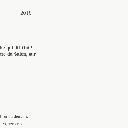
vec une
2018
 qui dit Oui !,
ure du Salon, sur
ation de demain.
ers, artisans,