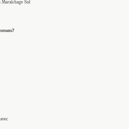
au Maraîchage Sol
ommuns?
 avec