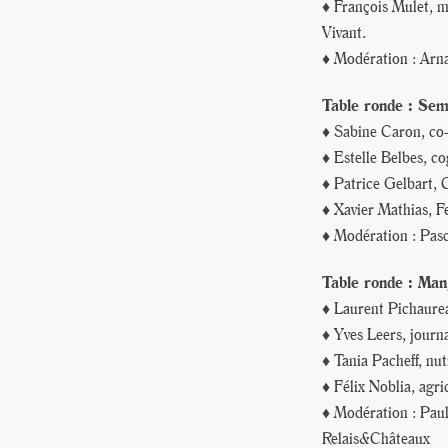
♦ François Mulet, m
Vivant.
♦ Modération : Arn
Table ronde : Sem
♦ Sabine Caron, co-
♦ Estelle Belbes, c
♦ Patrice Gelbart, C
♦ Xavier Mathias, F
♦ Modération : Pasc
Table ronde : Man
♦ Laurent Pichaurea
♦ Yves Leers, journa
♦ Tania Pacheff, nut
♦ Félix Noblia, agri
♦ Modération : Paul
Relais&Châteaux