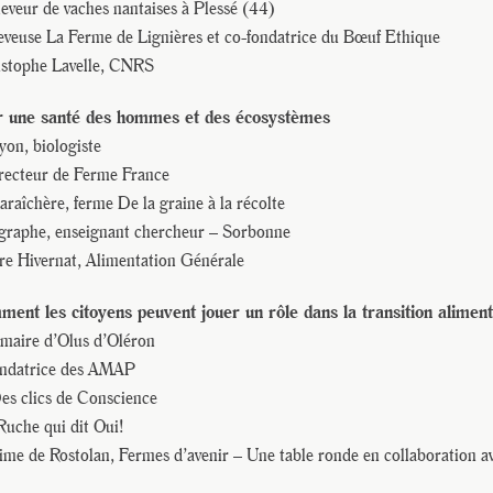
leveur de vaches nantaises à Plessé (44)
leveuse La Ferme de Lignières et co-fondatrice du Bœuf Ethique
istophe Lavelle, CNRS
r une santé des hommes et des écosystèmes
on, biologiste
directeur de Ferme France
raîchère, ferme De la graine à la récolte
ographe, enseignant chercheur – Sorbonne
re Hivernat, Alimentation Générale
ent les citoyens peuvent jouer un rôle dans la transition aliment
maire d’Olus d’Oléron
fondatrice des AMAP
Des clics de Conscience
Ruche qui dit Oui!
me de Rostolan, Fermes d’avenir – Une table ronde en collaboration a