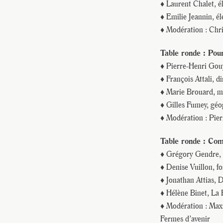
♦ Laurent Chalet, é
♦ Emilie Jeannin, é
♦ Modération : Chr
Table ronde : Pou
♦ Pierre-Henri Gouy
♦ François Attali, 
♦ Marie Brouard, ma
♦ Gilles Fumey, gé
♦ Modération : Pier
Table ronde : Comm
♦ Grégory Gendre, 
♦ Denise Vuillon, 
♦ Jonathan Attias, 
♦ Hélène Binet, La 
♦ Modération : Maxi
Fermes d’avenir