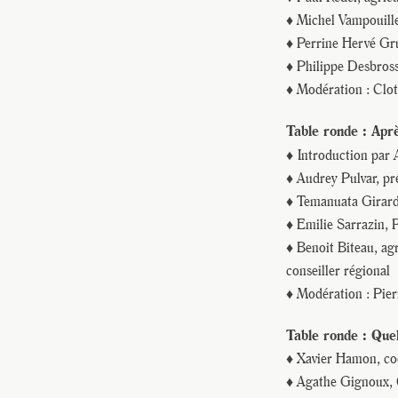
♦ Michel Vampouille
♦ Perrine Hervé Gru
♦ Philippe Desbross
♦ Modération : Clot
Table ronde : Aprè
♦
Introduction par
♦ Audrey Pulvar, pr
♦ Temanuata Girard,
♦ Emilie Sarrazin, 
♦ Benoit Biteau, ag
conseiller régional
♦ Modération : Pier
Table ronde : Quel
♦ Xavier Hamon, coo
♦ Agathe Gignoux, 