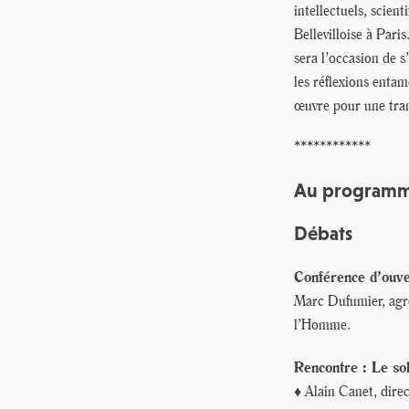
intellectuels, scien
Bellevilloise à Pari
sera l’occasion de s
les réflexions enta
œuvre pour une tran
************
Au programme
Débats
Conférence d’ouver
Marc Dufumier, agro
l’Homme.
Rencontre : Le sol
♦ Alain Canet, dire