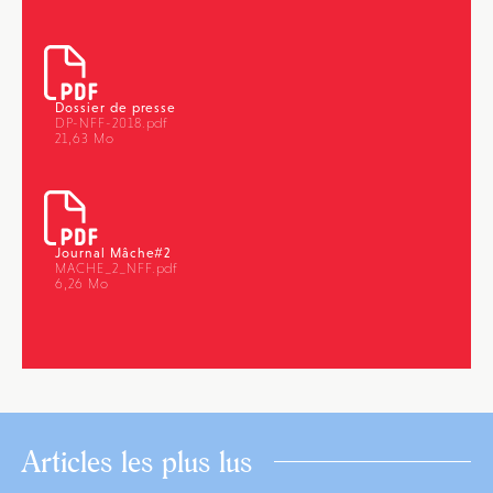
Dossier de presse
DP-NFF-2018.pdf
21,63 Mo
Journal Mâche#2
MACHE_2_NFF.pdf
6,26 Mo
Articles les plus lus