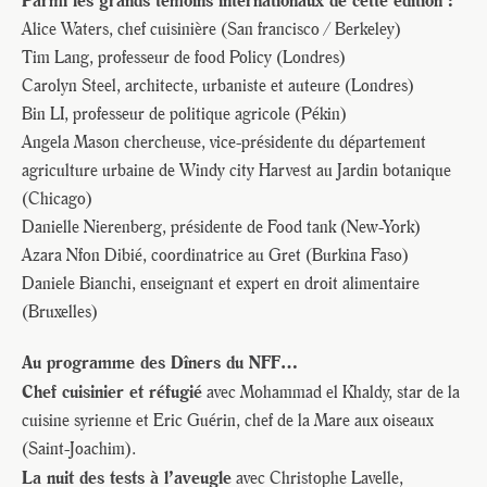
Parmi les grands témoins internationaux de cette édition :
Alice Waters, chef cuisinière (San francisco / Berkeley)
Tim Lang, professeur de food Policy (Londres)
Carolyn Steel, architecte, urbaniste et auteure (Londres)
Bin LI, professeur de politique agricole (Pékin)
Angela Mason chercheuse, vice-présidente du département
agriculture urbaine de Windy city Harvest au Jardin botanique
(Chicago)
JE M'INSCRIS À LA NEWSLETTER
Danielle Nierenberg, présidente de Food tank (New-York)
Azara Nfon Dibié, coordinatrice au Gret (Burkina Faso)
Pour recevoir toutes les deux semaines notre lettre
d’info avec une sélection d’articles …
Daniele Bianchi, enseignant et expert en droit alimentaire
(Bruxelles)
Au programme des Dîners du NFF…
Chef cuisinier et réfugié
avec Mohammad el Khaldy, star de la
cuisine syrienne et Eric Guérin, chef de la Mare aux oiseaux
(Saint-Joachim).
La nuit des tests à l’aveugle
avec Christophe Lavelle,