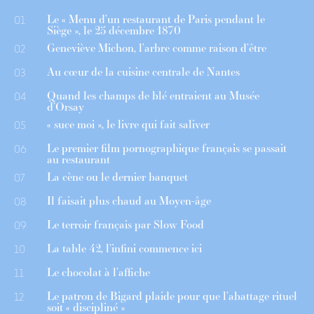
Le « Menu d’un restaurant de Paris pendant le
01
Siège », le 25 décembre 1870
Geneviève Michon, l’arbre comme raison d’être
02
Au cœur de la cuisine centrale de Nantes
03
Quand les champs de blé entraient au Musée
04
d’Orsay
« suce moi », le livre qui fait saliver
05
Le premier film pornographique français se passait
06
au restaurant
La cène ou le dernier banquet
07
Il faisait plus chaud au Moyen-âge
08
Le terroir français par Slow Food
09
La table 42, l’infini commence ici
10
Le chocolat à l’affiche
11
Le patron de Bigard plaide pour que l’abattage rituel
12
soit « discipliné »