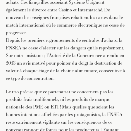
achats. Ces fiançailles associant Système U signent
également le divorce entre Casino et Intermarché. De
nouveau les enseignes françaises rebattent les cartes dans le
match international où le commerce électronique ne cesse de
progresser.
Depuis les premiers regroupements de centrales d’achats, la
FNSEA ne cesse d’alerter sur les dangers qu’ils représentent.
Sur notre insistance, l’Autorité de la Concurrence a rendu en
2015 un avis motivé pour pointer du doigt la destruction de
valeur à chaque étage de la chaîne alimentaire, consécutive à
ce type de concentration.
Le trio précise que ce partenariat ne concernera pas les
produits frais traditionnels, ni les produits de marque
nationale des PME ou ETI ! Mais quelles que soient les
bonnes intentions affichées par les protagonistes, la FNSEA
reste extrêmement vigilante sur les conséquences de ce
nouveau rapport de forces pour les producteurs. D’autant