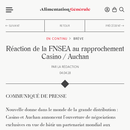
SUIVANT
RETOUR
PRÉCÉDENT
EN CONTINU
BRÈVE
Réaction de la FNSEA au rapprochement
Casino / Auchan
PAR
LA RÉDACTION
04.04.18
COMMUNIQUÉ DE PRESSE
Nouvelle donne dans le monde de la grande distribution :
Casino et Auchan annoncent l’ouverture de négociations
exclusives en vue de bâtir un partenariat mondial aux