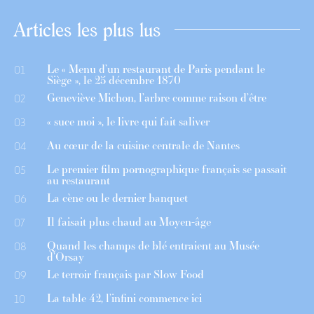
Articles les plus lus
Le « Menu d’un restaurant de Paris pendant le
01
Siège », le 25 décembre 1870
Geneviève Michon, l’arbre comme raison d’être
02
« suce moi », le livre qui fait saliver
03
Au cœur de la cuisine centrale de Nantes
04
Le premier film pornographique français se passait
05
au restaurant
La cène ou le dernier banquet
06
Il faisait plus chaud au Moyen-âge
07
Quand les champs de blé entraient au Musée
08
d’Orsay
Le terroir français par Slow Food
09
La table 42, l’infini commence ici
10