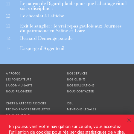
Le patron de Bigard plaide pour que l’abattage rituel
11
soit « discipliné »
Le chocolat à l’affiche
12
Exit le sanglier : le vrai repas gaulois aux Journées
13
du patrimoine en Saône-et-Loire
Bernard Demenge parade
14
L’asperge d’Argenteuil
15
À PROPOS
NOS SERVICES
LES FONDATEURS
NOS CLIENTS
LA COMMUNAUTÉ
NOS RÉALISATIONS
NOUS REJOINDRE
NOUS CONTACTER
CHEFS & ARTISTES ASSOCIÉS
CGU
RECEVOIR NOTRE NEWSLETTER
MENTIONS LÉGALES
NOUS SOUTENIR
AGENDA
En poursuivant votre navigation sur ce site, vous acceptez
l’utilisation de cookies pour réaliser des statistiques de visite.