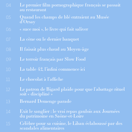
Le premier film pornographique français se passait
04
au restaurant
Quand les champs de blé entraient au Musée
05
d’Orsay
« suce moi », le livre qui fait saliver
06
La cène ou le dernier banquet
07
Il faisait plus chaud au Moyen-âge
08
Le terroir français par Slow Food
09
La table 42, l’infini commence ici
10
Le chocolat à l’affiche
11
Le patron de Bigard plaide pour que l’abattage rituel
12
soit « discipliné »
Bernard Demenge parade
13
Exit le sanglier : le vrai repas gaulois aux Journées
14
du patrimoine en Saône-et-Loire
Célèbre pour sa cuisine, le Liban éclaboussé par des
15
scandales alimentaires