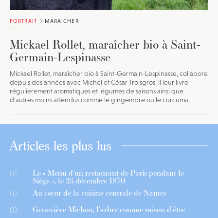
PORTRAIT
MARAICHER
Mickael Rollet, maraîcher bio à Saint-
Germain-Lespinasse
Mickael Rollet, maraîcher bio à Saint-Germain-Lespinasse, collabore
depuis des années avec Michel et César Troisgros. Il leur livre
régulièrement aromatiques et légumes de saisons ainsi que
d'autres moins attendus comme le gingembre ou le curcuma.
Articles les plus lus
Le « Menu d’un restaurant de Paris pendant le
01
Siège », le 25 décembre 1870
Au cœur de la cuisine centrale de Nantes
02
Geneviève Michon, l’arbre comme raison d’être
03