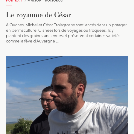
PORTRAIT
MAISON TROISGROS
Le royaume de César
A Ouches, Michel et César Troisgros se sont lancés dans un potager
en permaculture. Glanées lors de voyages ou troquées, ils y
plantent des graines anciennes et préservent certaines variétés
comme la fève d'Auvergne ...
JE M'INSCRIS À LA NEWSLETTER
Pour recevoir toutes les deux semaines notre lettre
d’info avec une sélection d’articles …