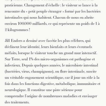
praticienne. Changement d’échelle : le visiteur se lance à la
rencontre du « petit peuple étranger » formé par les bactéries
intestinales qui nous habitent. Chacun de nous en abrite
environ 100.000 milliards, ce qui représente un poids de 1 à
2 kilogrammes !
Jill Enders a dessiné avec facétie les plus célèbres, qui
déclinent leur identité, leurs bienfaits et leurs éventuels
méfaits, lorsque le visiteur touche un grand mur interactif.
Sur Terre, seul 1% des micro-organismes est pathogène et
infectieux. Depuis quelques années, le microbiote intestinal
(bactéries, virus, champignons), ou flore intestinale, suscite
un véritable engouement scientifique, car il joue un rôle à la
fois dans les fonctions digestive, métabolique, immunitaire et
neurologique. Il constitue une piste sérieuse pour
comprendre l’origine de nombreuses maladies et envisager
des traitements.