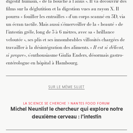
digestif humain, « de la bouche à l’anus ». Il va découvrir des
films sur la déglutition et la digestion vues au rayon X. Il
pourra « fouiller les entrailles » d’un corps scanné en 3D, via
un écran tactile. Mais aussi s’émerveiller de la « beauté » de
l’intestin grêle, long de 3 à 6 mètres, avec sa « brillance
veloutée », ses plis et ses innombrables villosités chargées de
travailler à la désintégration des aliments. «
Il est si délicat,
si propre»
, s’enthousiasme Giulia Enders, désormais gastro-
entérologue en hôpital à Hambourg.
SUR LE MÊME SUJET
LA SCIENCE SE CHERCHE
NANTES FOOD FORUM
Michel Neunlist le chercheur qui explore notre
deuxième cerveau : l’intestin