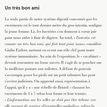
Un très bon ami
La seule partie de notre système digestif concernée par les
excréments est le tout dernier mètre du gros intestin, souligne
la jeune femme. Là, les bactéries s’en donnent à coeur joie
pour nous aider à finir de digérer. Au total, «
l’intestin est
comme un très bon ami, qui fait tant pour nous»
, considère
Giulia Enders, mettant en avant son rôle clef pour notre
système immunitaire. Au sein de l’exposition, le « cacabinet »
devrait rencontrer un franc succès. Il s’agit de se pencher sur
la meilleure posture aux toilettes. A défaut de pouvoir
s’accroupir, poser les pieds sur un petit tabouret bas peut
s’avérer judicieux. On apprend aussi, représentation à
l’appui, qu’il y a « une échelle de Bristol » classant les
excréments de 1 à 7 selon leur forme et leur texture.
«
L’information sur les selles ne doit pas être taboue car
elle permet de repérer d’éventuelles maladies»
, relève la