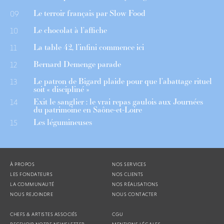
Le terroir français par Slow Food
09
Le chocolat à l’affiche
10
La table 42, l’infini commence ici
11
Bernard Demenge parade
12
Le patron de Bigard plaide pour que l’abattage rituel
13
soit « discipliné »
Exit le sanglier : le vrai repas gaulois aux Journées
14
du patrimoine en Saône-et-Loire
Les légumineuses
15
À PROPOS
NOS SERVICES
LES FONDATEURS
NOS CLIENTS
LA COMMUNAUTÉ
NOS RÉALISATIONS
NOUS REJOINDRE
NOUS CONTACTER
CHEFS & ARTISTES ASSOCIÉS
CGU