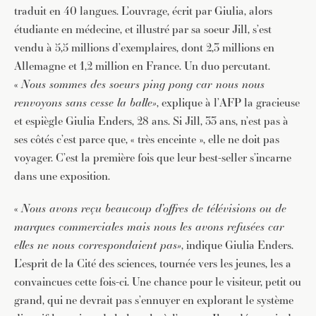
traduit en 40 langues. L’ouvrage, écrit par Giulia, alors
étudiante en médecine, et illustré par sa soeur Jill, s’est
vendu à 5,5 millions d’exemplaires, dont 2,3 millions en
Allemagne et 1,2 million en France. Un duo percutant.
«
Nous sommes des soeurs ping pong car nous nous
renvoyons sans cesse la balle»
, explique à l’AFP la gracieuse
et espiègle Giulia Enders, 28 ans. Si Jill, 33 ans, n’est pas à
ses côtés c’est parce que, « très enceinte », elle ne doit pas
voyager. C’est la première fois que leur best-seller s’incarne
dans une exposition.
«
Nous avons reçu beaucoup d’offres de télévisions ou de
marques commerciales mais nous les avons refusées car
elles ne nous correspondaient pas»
, indique Giulia Enders.
L’esprit de la Cité des sciences, tournée vers les jeunes, les a
convaincues cette fois-ci. Une chance pour le visiteur, petit ou
grand, qui ne devrait pas s’ennuyer en explorant le système