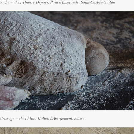
ouche – chez Thierry Depays, Pain d’Emeraude, Saint-Cast-le-Guildo
étrissage – chez Marc Haller, L’Abergement, Suisse