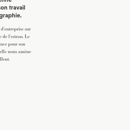
son travail
vec une
graphie.
d’entreprise sur
 de l’estran. Le
rance pour son
 elle nous amène
llent.