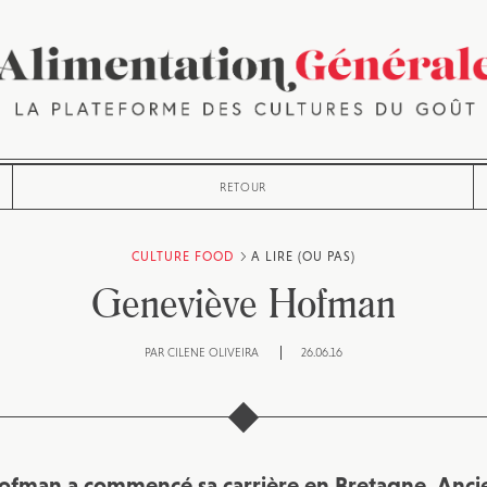
RETOUR
CULTURE FOOD
A LIRE (OU PAS)
Geneviève Hofman
PAR
CILENE OLIVEIRA
26.06.16
fman a commencé sa carrière en Bretagne. Anci