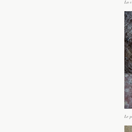
La c
Le p