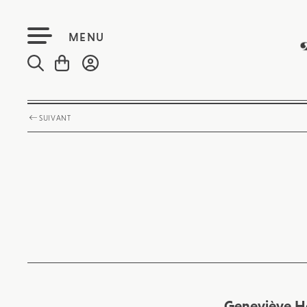
MENU
SUIVANT
Geneviève Ho