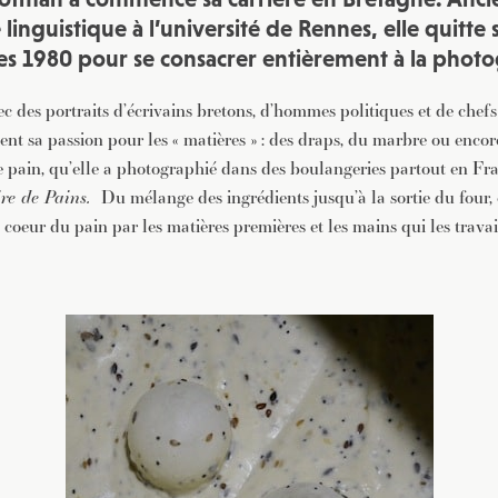
JE M'INSCRIS À LA NEWSLETTER
linguistique à l’université de Rennes, elle quitte 
Pour recevoir toutes les deux semaines notre lettre d’info a
es 1980 pour se consacrer entièrement à la photo
sélection d’articles …
 des portraits d’écrivains bretons, d’hommes politiques et de chefs 
t sa passion pour les « matières » : des draps, du marbre ou encore
 le pain, qu’elle a photographié dans des boulangeries partout en F
ire de Pains.
Du mélange des ingrédients jusqu’à la sortie du four,
oeur du pain par les matières premières et les mains qui les travai