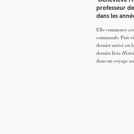
professeur de 
dans les anné
Elle commence avec
commande. Puis vien
dernier arrivé est
dernier livre
Histo
dans un voyage au c