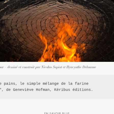
our – dessiné et construit par Nicolas Supiot et Hyacynthe Delourme
e pains, le simple mélange de la farine 

", de Geneviève Hofman, Kéribus éditions.
EN SAVOIR PLUS