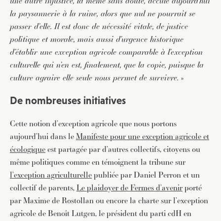
une autre injustice, la même sans doute, accule aujourd’hui
la paysannerie à la ruine, alors que nul ne pourrait se
passer d’elle.
Il est donc de nécessité vitale, de justice
politique et morale, mais aussi d’urgence historique
d’établir une exception agricole comparable à l’exception
culturelle qui n’en est, finalement, que la copie, puisque la
culture agraire elle seule nous permet de survivre.
»
De nombreuses initiatives
Cette notion d’exception agricole que nous portons
aujourd’hui dans le
Manifeste pour une exception agricole et
écologique
est partagée par d’autres collectifs, citoyens ou
même politiques comme en témoignent la tribune sur
l’exception agriculturelle
publiée par Daniel Perron et un
collectif de parents,
Le plaidoyer de Fermes d’avenir
porté
par Maxime de Rostollan ou encore la charte sur l’exception
agricole de Benoît Lutgen, le président du parti cdH en