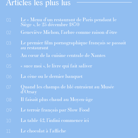
Articles les plus lus
Le « Menu d’un restaurant de Paris pendant le
01
Siège », le 25 décembre 1870
Geneviève Michon, l’arbre comme raison d’être
02
Le premier film pornographique français se passait
03
au restaurant
Au cœur de la cuisine centrale de Nantes
04
« suce moi », le livre qui fait saliver
05
La cène ou le dernier banquet
06
Quand les champs de blé entraient au Musée
07
d’Orsay
Il faisait plus chaud au Moyen-âge
08
Le terroir français par Slow Food
09
La table 42, l’infini commence ici
10
Le chocolat à l’affiche
11