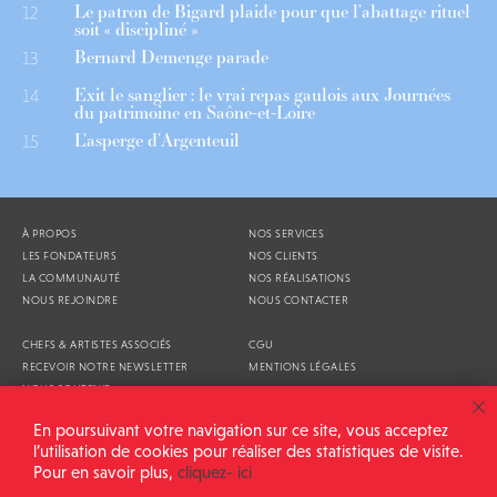
Le patron de Bigard plaide pour que l’abattage rituel
12
soit « discipliné »
Bernard Demenge parade
13
Exit le sanglier : le vrai repas gaulois aux Journées
14
du patrimoine en Saône-et-Loire
L’asperge d’Argenteuil
15
À PROPOS
NOS SERVICES
LES FONDATEURS
NOS CLIENTS
LA COMMUNAUTÉ
NOS RÉALISATIONS
NOUS REJOINDRE
NOUS CONTACTER
CHEFS & ARTISTES ASSOCIÉS
CGU
RECEVOIR NOTRE NEWSLETTER
MENTIONS LÉGALES
NOUS SOUTENIR
AGENDA
En poursuivant votre navigation sur ce site, vous acceptez
l’utilisation de cookies pour réaliser des statistiques de visite.
Pour en savoir plus,
cliquez- ici
ALIMENTATION GÉNÉRALE © 2026
TOUS DROITS RÉSERVÉS