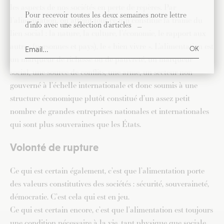
les aspects de nos sociétés en perte de repères. Par
Pour recevoir toutes les deux semaines notre lettre
l’alimentation, on atteint tout ce qui constitue la trame du
d’info avec une sélection d’articles …
lien social : la nature, la culture, l’économie, le rapport aux
autres (personnes et pays), le « bien vivre ». L’alimentation est
un marqueur de richesse ou de pauvreté, un marqueur
social, une source de conflits, une arme, un secteur non
gouverné à l’échelle internationale et donc soumis à une
structure économique plutôt constitué d’un assez petit
nombre de grandes entreprises nationales et internationales
qui sont plus souveraines que les États.
Volonté de rupture
Ce qui est certain également, c’est que l’alimentation porte
des valeurs constitutives des sociétés : sécurité, souveraineté,
démocratie. C’est cela qui est en jeu.
Ce qui est certain encore, c’est que l’alimentation est toujours
une condition nécessaire à la vie, tant physique que sociale,