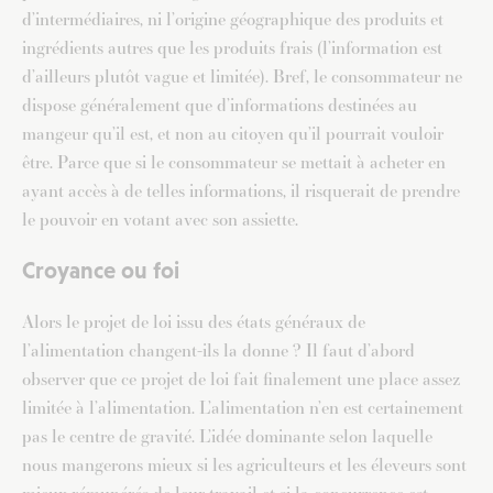
d’intermédiaires, ni l’origine géographique des produits et
ingrédients autres que les produits frais (l’information est
d’ailleurs plutôt vague et limitée). Bref, le consommateur ne
dispose généralement que d’informations destinées au
mangeur qu’il est, et non au citoyen qu’il pourrait vouloir
être. Parce que si le consommateur se mettait à acheter en
ayant accès à de telles informations, il risquerait de prendre
le pouvoir en votant avec son assiette.
Croyance ou foi
Alors le projet de loi issu des états généraux de
l’alimentation changent-ils la donne ? Il faut d’abord
observer que ce projet de loi fait finalement une place assez
limitée à l’alimentation. L’alimentation n’en est certainement
pas le centre de gravité. L’idée dominante selon laquelle
nous mangerons mieux si les agriculteurs et les éleveurs sont