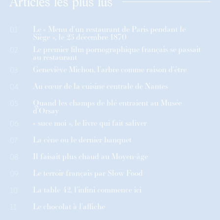
Articles les plus lus
Le « Menu d’un restaurant de Paris pendant le
01
Siège », le 25 décembre 1870
Le premier film pornographique français se passait
02
au restaurant
Geneviève Michon, l’arbre comme raison d’être
03
Au cœur de la cuisine centrale de Nantes
04
Quand les champs de blé entraient au Musée
05
d’Orsay
« suce moi », le livre qui fait saliver
06
La cène ou le dernier banquet
07
Il faisait plus chaud au Moyen-âge
08
Le terroir français par Slow Food
09
La table 42, l’infini commence ici
10
Le chocolat à l’affiche
11