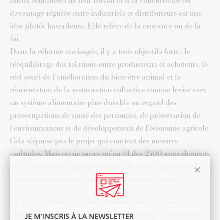
mieux rémunérés de leur travail et si la concurrence est
davantage régulée entre industriels et distributeurs est une
idée plutôt hasardeuse. Elle relève de la croyance ou de la
foi.
Dans la réforme envisagée, il y a trois objectifs forts : le
rééquilibrage des relations entre producteurs et acheteurs, le
réel souci de l’amélioration du bien-être animal et la
réorientation de la restauration collective comme levier vers
un système alimentaire plus durable au regard des
préoccupations de santé des personnes, de préservation de
l’environnement et de développement de l’économie agricole.
Cela n’épuise pas le projet qui contient des mesures
multiples. Mais on ne saura qu’au fil des 2500 amendements
où se situeront les apports majeurs du projet qui sortira de
l’Assemblée nationale pour partir ensuite au Sénat.
Ce qui est certain, c’est que l’alimentation est un sujet
potentiellement révolutionnaire en ce sens qu’il touche tous
JE M'INSCRIS À LA NEWSLETTER