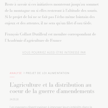
Reste à savoir si ces initiatives monteront jusqu’au sommet
de la montagne ou si elles resteront à l’altitude des souris.
Si le projet de loi ne se fait pas l’écho même lointain des
enjeux et des attentes, il ne sera qu’un filet d’eau tiède.
François Collart Dutilleul est membre correspondant de
l’Académie d’agriculture de France
VOUS POURRIEZ AUSSI ÊTRE INTÉRESSÉ PAR
ANALYSE
PROJET DE LOI ALIMENTATION
L’agriculture et la distribution au
coeur de la guerre d’amendements
24.05.18
Les paysans disent peiner à imposer leurs intérêts dans la