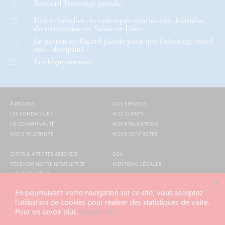
Bernard Demenge parade
12
Exit le sanglier : le vrai repas gaulois aux Journées
13
du patrimoine en Saône-et-Loire
Le patron de Bigard plaide pour que l’abattage rituel
14
soit « discipliné »
Les légumineuses
15
À PROPOS
NOS SERVICES
LES FONDATEURS
NOS CLIENTS
LA COMMUNAUTÉ
NOS RÉALISATIONS
NOUS REJOINDRE
NOUS CONTACTER
CHEFS & ARTISTES ASSOCIÉS
CGU
RECEVOIR NOTRE NEWSLETTER
MENTIONS LÉGALES
NOUS SOUTENIR
AGENDA
En poursuivant votre navigation sur ce site, vous acceptez
l’utilisation de cookies pour réaliser des statistiques de visite.
Pour en savoir plus,
cliquez- ici
ALIMENTATION GÉNÉRALE © 2026
TOUS DROITS RÉSERVÉS