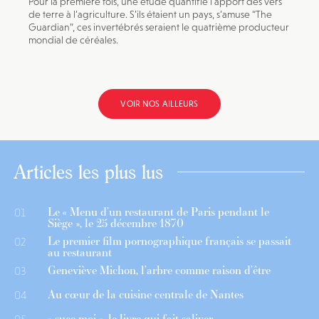
Pour la première fois, une étude quantifie l’apport des vers
de terre à l’agriculture. S’ils étaient un pays, s’amuse “The
Guardian”, ces invertébrés seraient le quatrième producteur
mondial de céréales.
VOIR NOS AILLEURS
Articles les plus lus
Le « Menu d’un restaurant de Paris pendant le
01
Siège », le 25 décembre 1870
Le premier film pornographique français se passait
02
au restaurant
Geneviève Michon, l’arbre comme raison d’être
03
Au cœur de la cuisine centrale de Nantes
04
« suce moi », le livre qui fait saliver