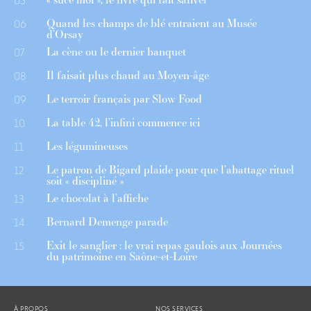
05
Quand les champs de blé entraient au Musée
06
d’Orsay
La cène ou le dernier banquet
07
Il faisait plus chaud au Moyen-âge
08
Le terroir français par Slow Food
09
La table 42, l’infini commence ici
10
Les légumineuses
11
Le patron de Bigard plaide pour que l’abattage rituel
12
soit « discipliné »
Le chocolat à l’affiche
13
Bernard Demenge parade
14
Exit le sanglier : le vrai repas gaulois aux Journées
15
du patrimoine en Saône-et-Loire
À PROPOS
NOS SERVICES