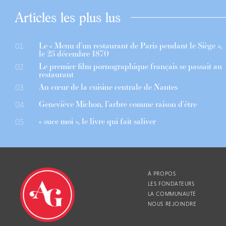
Articles les plus lus
Le « Menu d’un restaurant de Paris pendant le Siège »,
01
le 25 décembre 1870
Le premier film pornographique français se passait au
02
restaurant
Au cœur de la cuisine centrale de Nantes
03
Geneviève Michon, l’arbre comme raison d’être
04
« suce moi », le livre qui fait saliver
05
À PROPOS
LES FONDATEURS
LA COMMUNAUTÉ
NOUS REJOINDRE