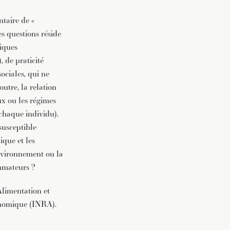
ntaire de «
es questions réside
tiques
, de praticité
ociales, qui ne
utre, la relation
ux ou les régimes
chaque individu).
 susceptible
ique et les
environnement ou la
ommateurs ?
Alimentation et
ronomique (INRA).