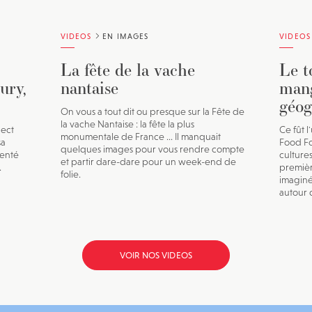
VIDEOS
EN IMAGES
VIDEOS
La fête de la vache
Le t
ury,
nantaise
mang
géog
On vous a tout dit ou presque sur la Fête de
la vache Nantaise : la fête la plus
ject
Ce fût 
monumentale de France ... Il manquait
sa
Food Fo
quelques images pour vous rendre compte
senté
culture
et partir dare-dare pour un week-end de
.
premièr
folie.
imagin
autour 
VOIR NOS VIDEOS