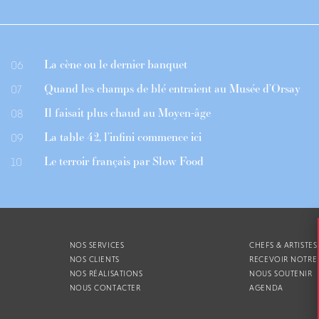
La cène ou le dernier banquet
06
Quand les champs de blé entraient au Musée d’Orsay
07
Il faisait plus chaud au Moyen-âge
08
La table 42, l’infini commence ici
09
Le terroir français par Slow Food
10
NOS SERVICES
CHEFS & ARTISTES
NOS CLIENTS
RECEVOIR NOTRE
NOS RÉALISATIONS
NOUS SOUTENIR
NOUS CONTACTER
AGENDA