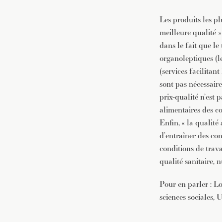
Les produits les pl
meilleure qualité »
dans le fait que le
organoleptiques (le 
(services facilitan
sont pas nécessair
prix-qualité n’est
alimentaires des c
Enfin, « la qualité
d’entraîner des con
conditions de trava
qualité sanitaire,
Pour en parler : L
sciences sociales,