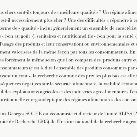
us chers sont-ils toujours de « meilleure qualité » ? Un régime alime
 est-il nécessairement plus cher ? Une des difficultés à répondre à c
 terme de « qualité » inclut généralement un ensemble de caractéris
« bon au goût »), sanitaires et nutritionnel (le « bon pour la santé »)
t l’usage des produits et leur conservation) ou environnementales et s
ement valorisées de la même façon par tous les consommateurs. En o
 pas forcément la même selon que l’on compare des produits entre e
onsommateurs (c’est-à-dire l’ensemble des produits consommés par 
 ayant un coût », la recherche continue des prix les plus bas est-elle
séquences négatives sur la sécurité alimentaire, la viabilité économ
il des exploitations agricoles et des industries agroalimentaires, l’
 nutritionnelle et organoleptique des régimes alimentaires des cons
ouis-Georges SOLER est économiste et directeur de l’unité ALISS (
 Unité de Recherche 1303) de l’Institut national de la recherche ag