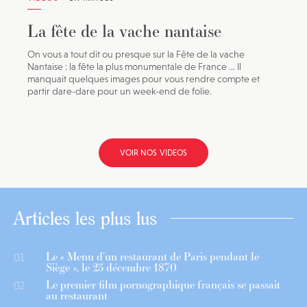
La fête de la vache nantaise
On vous a tout dit ou presque sur la Fête de la vache
Nantaise : la fête la plus monumentale de France ... Il
manquait quelques images pour vous rendre compte et
partir dare-dare pour un week-end de folie.
VOIR NOS VIDEOS
Articles les plus lus
Le « Menu d’un restaurant de Paris pendant le
01
Siège », le 25 décembre 1870
Le premier film pornographique français se passait
02
au restaurant