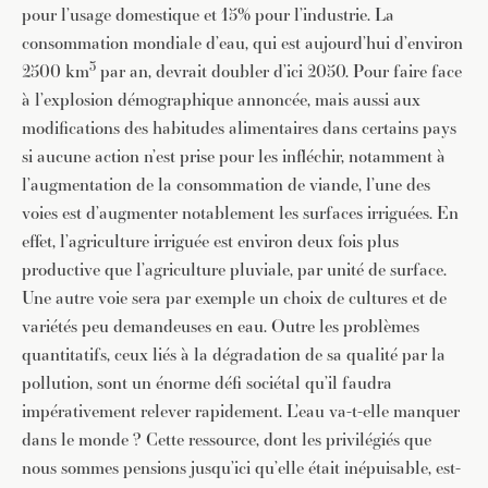
pour l’usage domestique et 15% pour l’industrie. La
consommation mondiale d’eau, qui est aujourd’hui d’environ
3
2500 km
par an, devrait doubler d’ici 2050. Pour faire face
à l’explosion démographique annoncée, mais aussi aux
modifications des habitudes alimentaires dans certains pays
si aucune action n’est prise pour les infléchir, notamment à
l’augmentation de la consommation de viande, l’une des
voies est d’augmenter notablement les surfaces irriguées. En
effet, l’agriculture irriguée est environ deux fois plus
productive que l’agriculture pluviale, par unité de surface.
Une autre voie sera par exemple un choix de cultures et de
variétés peu demandeuses en eau. Outre les problèmes
quantitatifs, ceux liés à la dégradation de sa qualité par la
pollution, sont un énorme défi sociétal qu’il faudra
impérativement relever rapidement. L’eau va-t-elle manquer
dans le monde ? Cette ressource, dont les privilégiés que
nous sommes pensions jusqu’ici qu’elle était inépuisable, est-