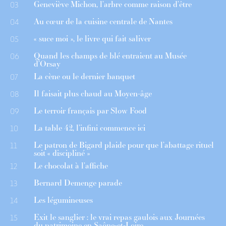
Geneviève Michon, l’arbre comme raison d’être
03
Au cœur de la cuisine centrale de Nantes
04
« suce moi », le livre qui fait saliver
05
Quand les champs de blé entraient au Musée
06
d’Orsay
La cène ou le dernier banquet
07
Il faisait plus chaud au Moyen-âge
08
Le terroir français par Slow Food
09
La table 42, l’infini commence ici
10
Le patron de Bigard plaide pour que l’abattage rituel
11
soit « discipliné »
Le chocolat à l’affiche
12
Bernard Demenge parade
13
Les légumineuses
14
Exit le sanglier : le vrai repas gaulois aux Journées
15
du patrimoine en Saône-et-Loire