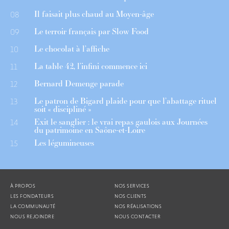
Il faisait plus chaud au Moyen-âge
08
Le terroir français par Slow Food
09
Le chocolat à l’affiche
10
La table 42, l’infini commence ici
11
Bernard Demenge parade
12
Le patron de Bigard plaide pour que l’abattage rituel
13
soit « discipliné »
Exit le sanglier : le vrai repas gaulois aux Journées
14
du patrimoine en Saône-et-Loire
Les légumineuses
15
À PROPOS
NOS SERVICES
LES FONDATEURS
NOS CLIENTS
LA COMMUNAUTÉ
NOS RÉALISATIONS
NOUS REJOINDRE
NOUS CONTACTER