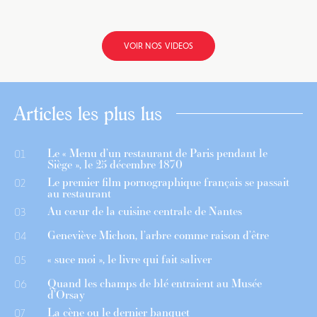
VOIR NOS VIDEOS
Articles les plus lus
Le « Menu d’un restaurant de Paris pendant le
01
Siège », le 25 décembre 1870
Le premier film pornographique français se passait
02
au restaurant
Au cœur de la cuisine centrale de Nantes
03
Geneviève Michon, l’arbre comme raison d’être
04
« suce moi », le livre qui fait saliver
05
Quand les champs de blé entraient au Musée
06
d’Orsay
La cène ou le dernier banquet
07