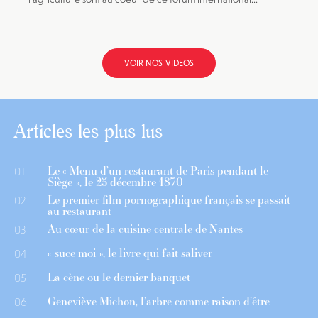
VOIR NOS VIDEOS
Articles les plus lus
Le « Menu d’un restaurant de Paris pendant le
01
Siège », le 25 décembre 1870
Le premier film pornographique français se passait
02
au restaurant
Au cœur de la cuisine centrale de Nantes
03
« suce moi », le livre qui fait saliver
04
La cène ou le dernier banquet
05
Geneviève Michon, l’arbre comme raison d’être
06