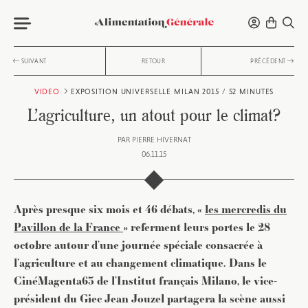
SUIVANT
RETOUR
PRÉCÉDENT
VIDEO
EXPOSITION UNIVERSELLE MILAN 2015 / 52 MINUTES
L’agriculture, un atout pour le climat?
PAR
PIERRE HIVERNAT
06.11.15
Après presque six mois et 46 débats, «
les mercredis du
Pavillon de la France
» referment leurs portes le 28
octobre autour d’une journée spéciale consacrée à
l’agriculture et au changement climatique. Dans le
CinéMagenta63 de l’Institut français Milano, le vice-
président du Giec Jean Jouzel partagera la scène aussi