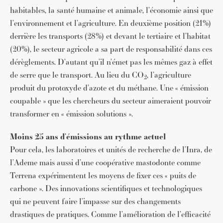
habitables, la santé humaine et animale, l’économie ainsi que
l’environnement et l’agriculture. En deuxième position (21%)
derrière les transports (28%) et devant le tertiaire et l’habitat
(20%), le secteur agricole a sa part de responsabilité dans ces
dérèglements. D’autant qu’il n’émet pas les mêmes gaz à effet
de serre que le transport. Au lieu du CO
, l’agriculture
2
produit du protoxyde d’azote et du méthane. Une « émission
coupable » que les chercheurs du secteur aimeraient pouvoir
transformer en « émission solutions ».
Moins 25 ans d’émissions au rythme actuel
Pour cela, les laboratoires et unités de recherche de l’Inra, de
l’Ademe mais aussi d’une coopérative mastodonte comme
Terrena expérimentent les moyens de fixer ces « puits de
carbone ». Des innovations scientifiques et technologiques
qui ne peuvent faire l’impasse sur des changements
drastiques de pratiques. Comme l’amélioration de l’efficacité