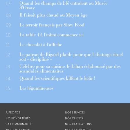
Quand les champs de blé entraient au Musée
07
d’Orsay
Il faisait plus chaud au Moyen-âge
08
Le terroir français par Slow Food
09
La table 42, l’infini commence ici
10
Le chocolat à l’affiche
11
Le patron de Bigard plaide pour que l’abattage rituel
12
soit « discipliné »
Célèbre pour sa cuisine, le Liban éclaboussé par des
13
scandales alimentaires
Quand les scientifiques kiffent le kéfir !
14
Les légumineuses
15
À PROPOS
NOS SERVICES
LES FONDATEURS
NOS CLIENTS
LA COMMUNAUTÉ
NOS RÉALISATIONS
NOUS REJOINDRE
NOUS CONTACTER