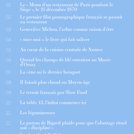
Le « Menu d’un restaurant de Paris pendant le
01
Siège », le 25 décembre 1870
Le premier film pornographique français se passait
02
au restaurant
Geneviève Michon, l’arbre comme raison d’être
03
« suce moi », le livre qui fait saliver
04
Au cœur de la cuisine centrale de Nantes
05
Quand les champs de blé entraient au Musée
06
d’Orsay
La cène ou le dernier banquet
07
Il faisait plus chaud au Moyen-âge
08
Le terroir français par Slow Food
09
La table 42, l’infini commence ici
10
Les légumineuses
11
Le patron de Bigard plaide pour que l’abattage rituel
12
soit « discipliné »