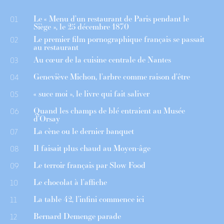
Le « Menu d’un restaurant de Paris pendant le
01
Siège », le 25 décembre 1870
Le premier film pornographique français se passait
02
au restaurant
Au cœur de la cuisine centrale de Nantes
03
Geneviève Michon, l’arbre comme raison d’être
04
« suce moi », le livre qui fait saliver
05
Quand les champs de blé entraient au Musée
06
d’Orsay
La cène ou le dernier banquet
07
Il faisait plus chaud au Moyen-âge
08
Le terroir français par Slow Food
09
Le chocolat à l’affiche
10
La table 42, l’infini commence ici
11
Bernard Demenge parade
12