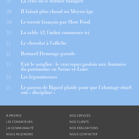
La cène ou le dernier banquet
07
Il faisait plus chaud au Moyen-âge
08
Le terroir français par Slow Food
09
La table 42, l’infini commence ici
10
Le chocolat à l’affiche
11
Bernard Demenge parade
12
Exit le sanglier : le vrai repas gaulois aux Journées
13
du patrimoine en Saône-et-Loire
Les légumineuses
14
Le patron de Bigard plaide pour que l’abattage rituel
15
soit « discipliné »
À PROPOS
NOS SERVICES
LES FONDATEURS
NOS CLIENTS
LA COMMUNAUTÉ
NOS RÉALISATIONS
NOUS REJOINDRE
NOUS CONTACTER