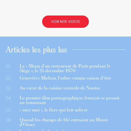
VOIR NOS VIDEOS
Articles les plus lus
Le « Menu d’un restaurant de Paris pendant le
01
Siège », le 25 décembre 1870
Geneviève Michon, l’arbre comme raison d’être
02
Au cœur de la cuisine centrale de Nantes
03
Le premier film pornographique français se passait
04
au restaurant
« suce moi », le livre qui fait saliver
05
Quand les champs de blé entraient au Musée
06
d’Orsay