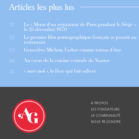
Articles les plus lus
Le « Menu d’un restaurant de Paris pendant le Siège »,
01
le 25 décembre 1870
Le premier film pornographique français se passait au
02
restaurant
Geneviève Michon, l’arbre comme raison d’être
03
Au cœur de la cuisine centrale de Nantes
04
« suce moi », le livre qui fait saliver
05
À PROPOS
LES FONDATEURS
LA COMMUNAUTÉ
NOUS REJOINDRE