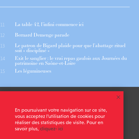
La table 42, l’infini commence ici
11
Bernard Demenge parade
12
Le patron de Bigard plaide pour que l’abattage rituel
13
soit « discipliné »
Exit le sanglier : le vrai repas gaulois aux Journées du
14
patrimoine en Saône-et-Loire
Les légumineuses
15
 ASSOCIÉS
CGU
En poursuivant votre navigation sur ce site,
 NEWSLETTER
MENTIONS LÉGALES
vous acceptez l’utilisation de cookies pour
réaliser des statistiques de visite. Pour en
savoir plus,
cliquez- ici