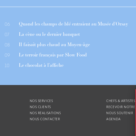
Quand les champs de blé entraient au Musée d’Orsay
06
La cène ou le dernier banquet
07
Il faisait plus chaud au Moyen-âge
08
Le terroir français par Slow Food
09
Le chocolat à l’affiche
10
NOS SERVICES
CHEFS & ARTISTES
NOS CLIENTS
RECEVOIR NOTRE
NOS RÉALISATIONS
NOUS SOUTENIR
NOUS CONTACTER
AGENDA