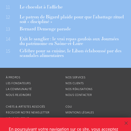
Le chocolat à l’affiche
11
Le patron de Bigard plaide pour que l’abattage rituel
12
soit « discipliné »
Bernard Demenge parade
13
Exit le sanglier : le vrai repas gaulois aux Journées
14
du patrimoine en Saône-et-Loire
Célèbre pour sa cuisine, le Liban éclaboussé par des
15
scandales alimentaires
À PROPOS
NOS SERVICES
LES FONDATEURS
NOS CLIENTS
LA COMMUNAUTÉ
NOS RÉALISATIONS
NOUS REJOINDRE
NOUS CONTACTER
CHEFS & ARTISTES ASSOCIÉS
CGU
RECEVOIR NOTRE NEWSLETTER
MENTIONS LÉGALES
NOUS SOUTENIR
AGENDA
En poursuivant votre navigation sur ce site, vous acceptez