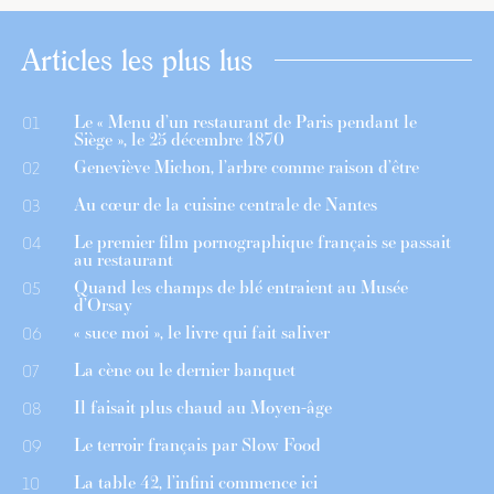
Articles les plus lus
Le « Menu d’un restaurant de Paris pendant le
01
Siège », le 25 décembre 1870
Geneviève Michon, l’arbre comme raison d’être
02
Au cœur de la cuisine centrale de Nantes
03
Le premier film pornographique français se passait
04
au restaurant
Quand les champs de blé entraient au Musée
05
d’Orsay
« suce moi », le livre qui fait saliver
06
La cène ou le dernier banquet
07
Il faisait plus chaud au Moyen-âge
08
Le terroir français par Slow Food
09
La table 42, l’infini commence ici
10