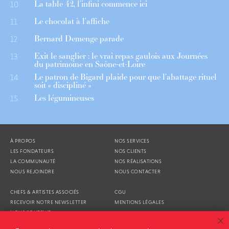
La table 42, l’infini commence ici
10
Le chocolat à l’affiche
11
Bernard Demenge parade
12
Exit le sanglier : le vrai repas gaulois aux Journées
13
du patrimoine en Saône-et-Loire
Le patron de Bigard plaide pour que l’abattage rituel
14
soit « discipliné »
Les légumineuses
15
À PROPOS
NOS SERVICES
LES FONDATEURS
NOS CLIENTS
LA COMMUNAUTÉ
NOS RÉALISATIONS
NOUS REJOINDRE
NOUS CONTACTER
CHEFS & ARTISTES ASSOCIÉS
CGU
RECEVOIR NOTRE NEWSLETTER
MENTIONS LÉGALES
NOUS SOUTENIR
AGENDA