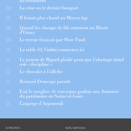
au restaurant
La cène ou le dernier banquet
06
Il faisait plus chaud au Moyen-âge
07
Quand les champs de blé entraient au Musée
08
d’Orsay
Le terroir français par Slow Food
09
La table 42, l’infini commence ici
10
Le patron de Bigard plaide pour que l’abattage rituel
11
soit « discipliné »
Le chocolat à l’affiche
12
Bernard Demenge parade
13
Exit le sanglier : le vrai repas gaulois aux Journées
14
du patrimoine en Saône-et-Loire
L’asperge d’Argenteuil
15
À PROPOS
NOS SERVICES