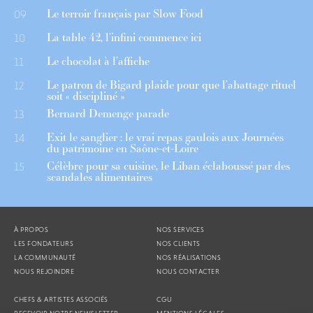
Le terroir français par Slow Food
09
La table 42, l’infini commence ici
10
Le chocolat à l’affiche
11
Le patron de Bigard plaide pour que l’abattage rituel
12
soit « discipliné »
Bernard Demenge parade
13
Exit le sanglier : le vrai repas gaulois aux Journées
14
du patrimoine en Saône-et-Loire
Célèbre pour sa cuisine, le Liban éclaboussé par des
15
scandales alimentaires
À PROPOS
NOS SERVICES
LES FONDATEURS
NOS CLIENTS
LA COMMUNAUTÉ
NOS RÉALISATIONS
NOUS REJOINDRE
NOUS CONTACTER
CHEFS & ARTISTES ASSOCIÉS
CGU