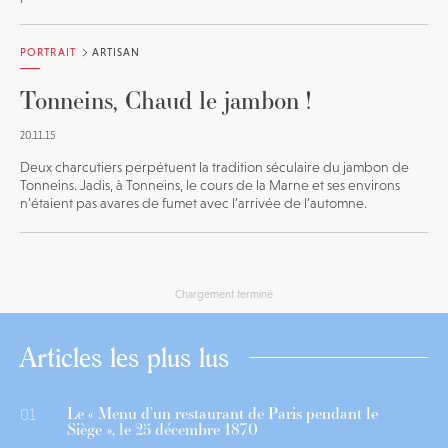
PORTRAIT
ARTISAN
Tonneins, Chaud le jambon !
20.11.15
Deux charcutiers perpétuent la tradition séculaire du jambon de
Tonneins. Jadis, à Tonneins, le cours de la Marne et ses environs
n’étaient pas avares de fumet avec l’arrivée de l’automne.
Chargement terminé
Articles les plus lus
Le « Menu d’un restaurant de Paris pendant le
01
Siège », le 25 décembre 1870