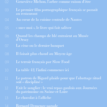
Geneviève Michon, l’arbre comme raison d’être
02
Le premier film pornographique français se passait
03
au restaurant
Au cœur de la cuisine centrale de Nantes
04
« suce moi », le livre qui fait saliver
05
Quand les champs de blé entraient au Musée
06
d’Orsay
La cène ou le dernier banquet
07
Il faisait plus chaud au Moyen-âge
08
Le terroir français par Slow Food
09
La table 42, l’infini commence ici
10
Le patron de Bigard plaide pour que l’abattage rituel
11
soit « discipliné »
Exit le sanglier : le vrai repas gaulois aux Journées
12
du patrimoine en Saône-et-Loire
Le chocolat à l’affiche
13
Bernard Demenge parade
14