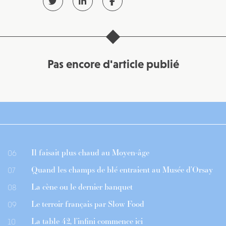
Pas encore d'article publié
Il faisait plus chaud au Moyen-âge
06
Quand les champs de blé entraient au Musée d’Orsay
07
La cène ou le dernier banquet
08
Le terroir français par Slow Food
09
La table 42, l’infini commence ici
10