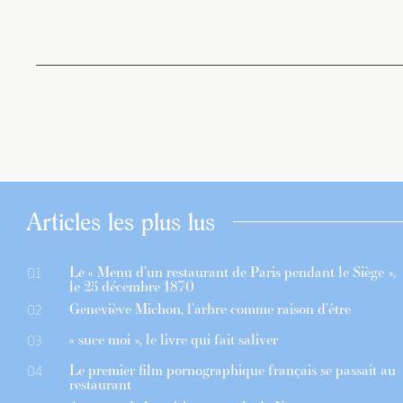
Articles les plus lus
Le « Menu d’un restaurant de Paris pendant le Siège »,
01
le 25 décembre 1870
Geneviève Michon, l’arbre comme raison d’être
02
« suce moi », le livre qui fait saliver
03
Le premier film pornographique français se passait au
04
restaurant