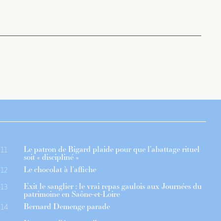
Le patron de Bigard plaide pour que l’abattage rituel
11
soit « discipliné »
Le chocolat à l’affiche
12
Exit le sanglier : le vrai repas gaulois aux Journées du
13
patrimoine en Saône-et-Loire
Bernard Demenge parade
14