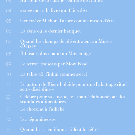
Au cœur de la cuisine centrale de Nantes
03
« suce moi », le livre qui fait saliver
04
Geneviève Michon, l’arbre comme raison d’être
05
La cène ou le dernier banquet
06
Quand les champs de blé entraient au Musée
07
d’Orsay
Il faisait plus chaud au Moyen-âge
08
Le terroir français par Slow Food
09
La table 42, l’infini commence ici
10
Le patron de Bigard plaide pour que l’abattage rituel
11
soit « discipliné »
Célèbre pour sa cuisine, le Liban éclaboussé par des
12
scandales alimentaires
Le chocolat à l’affiche
13
Les légumineuses
14
Quand les scientifiques kiffent le kéfir !
15