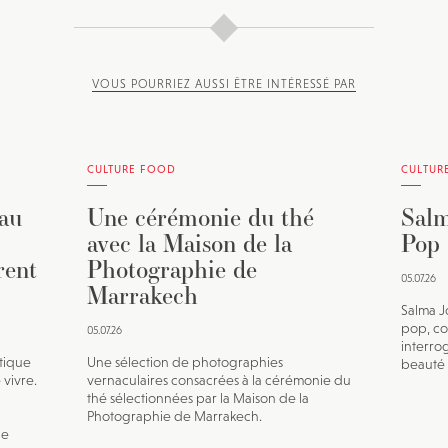
VOUS POURRIEZ AUSSI ÊTRE INTÉRESSÉ PAR
CULTURE FOOD
CULTUR
 au
Une cérémonie du thé
Salm
avec la Maison de la
Pop 
rent
Photographie de
05.07.26
Marrakech
Salma J
pop, co
05.07.26
interro
ctique
Une sélection de photographies
beauté e
 vivre.
vernaculaires consacrées à la cérémonie du
thé sélectionnées par la Maison de la
Photographie de Marrakech.
ne