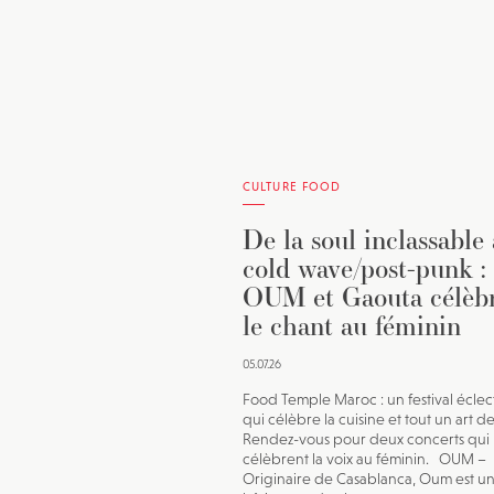
CULTURE FOOD
De la soul inclassable
cold wave/post-punk :
OUM et Gaouta célèb
le chant au féminin
05.07.26
Food Temple Maroc : un festival écle
qui célèbre la cuisine et tout un art de
Rendez-vous pour deux concerts qui
célèbrent la voix au féminin. OUM –
Originaire de Casablanca, Oum est u