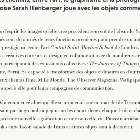
JE M'INSCRIS À LA NEWSLETTER
inoise Sarah Illenberger joue avec les objets comm
Pour recevoir toutes les deux semaines notre lettre d’info a
sélection d’articles …
s d’esprit, les images qu’elle crée procèdent souvent de l’absurde. Su
més sont détournés de leurs fonctions premières pour prendre un autr
a prestigieuse école d’art
Central Saint Martins School
de Londres,
res créatives entre art et design en collaborant avec de nombreux art
participant à des expositions collectives :
The Journey of Things
(
te, Paris). Sa capacité à transformer des objets ordinaires en d’aut
eux clients (
Time
, M Le Monde, The Observer Magazine, Wallpaper
t appel à elle pour leurs campagnes de communication.
ti
a commencé alors qu’elle se promenait sur un marché de Toscane.
ssant par la grenade à pépins ou les choux fleurs, chaque fruit et 
gard une nouvelle signification et une nouvelle vie. Pinceau articha
k’s cube façon salade de fruits et autres objets sont à découvrir.