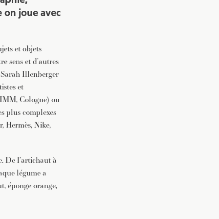
e on joue avec
vec une
jets et objets
e sens et d’autres
 Sarah Illenberger
istes et
IMM, Cologne) ou
res plus complexes
, Hermès, Nike,
 De l’artichaut à
chaque légume a
ut, éponge orange,