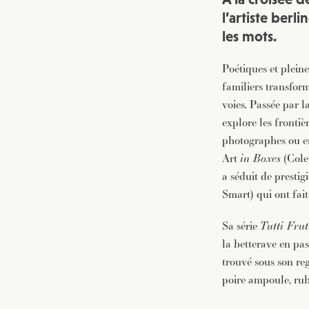
l’artiste berl
les mots.
Poétiques et pleine
familiers transfor
voies. Passée par l
explore les frontiè
photographes ou en 
Art
in Boxes
(Colet
a séduit de prestigi
Smart) qui ont fai
Sa série
Tutti Frut
la betterave en pa
trouvé sous son re
poire ampoule, rubi