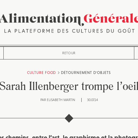
RETOUR
CULTURE FOOD
DÉTOURNEMENT D'OBJETS
Sarah Illenberger trompe l’oei
PAR
ELISABETH MARTIN
30.07.14
es chemins, entre l’art, le graphisme et la photog