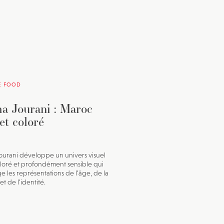
E FOOD
a Jourani : Maroc
et coloré
ourani développe un univers visuel
loré et profondément sensible qui
ge les représentations de l’âge, de la
t de l’identité.