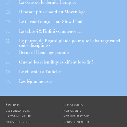
La cène ou le dernier banquet
07
Il faisait plus chaud au Moyen-âge
08
Le terroir français par Slow Food
09
La table 42, l’infini commence ici
10
Le patron de Bigard plaide pour que l’abattage rituel
11
soit « discipliné »
Bernard Demenge parade
12
Quand les scientifiques kiffent le kéfir !
13
Le chocolat à l’affiche
14
Les légumineuses
15
À PROPOS
NOS SERVICES
LES FONDATEURS
NOS CLIENTS
LA COMMUNAUTÉ
NOS RÉALISATIONS
NOUS REJOINDRE
NOUS CONTACTER