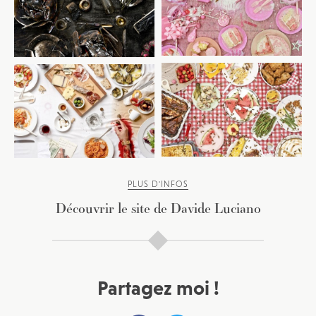
PLUS D'INFOS
Découvrir le site de Davide Luciano
JE M'INSCRIS À LA NEWSLETTER
Pour recevoir toutes les deux semaines notre lettre
d’info avec une sélection d’articles …
Partagez moi !