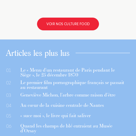
VOIR NOS CULTURE FOOD
Articles les plus lus
Le « Menu d’un restaurant de Paris pendant le
01
Siège », le 25 décembre 1870
Le premier film pornographique français se passait
02
au restaurant
Geneviève Michon, l’arbre comme raison d’être
03
Au cœur de la cuisine centrale de Nantes
04
« suce moi », le livre qui fait saliver
05
Quand les champs de blé entraient au Musée
06
d’Orsay