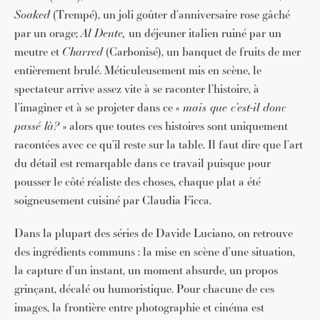
Soaked
(Trempé), un joli goûter d’anniversaire rose gâché
par un orage;
Al Dente,
un déjeuner italien ruiné par un
meutre et
Charred
(Carbonisé), un banquet de fruits de mer
entièrement brulé. Méticuleusement mis en scène, le
spectateur arrive assez vite à se raconter l’histoire, à
l’imaginer et à se projeter dans ce «
mais que c’est-il donc
passé là?
» alors que toutes ces histoires sont uniquement
racontées avec ce qu’il reste sur la table. Il faut dire que l’art
du détail est remarqable dans ce travail puisque pour
pousser le côté réaliste des choses, chaque plat a été
soigneusement cuisiné par Claudia Ficca.
Dans la plupart des séries de Davide Luciano, on retrouve
des ingrédients communs : la mise en scène d’une situation,
la capture d’un instant, un moment absurde, un propos
grinçant, décalé ou humoristique. Pour chacune de ces
images, la frontière entre photographie et cinéma est