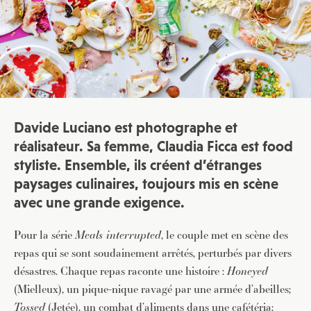
Davide Luciano est photographe et
réalisateur. Sa femme, Claudia Ficca est food
styliste. Ensemble, ils créent d’étranges
paysages culinaires, toujours mis en scène
avec une grande exigence.
Pour la série
Meals interrupted
, le couple met en scène des
repas qui se sont soudainement arrêtés, perturbés par divers
désastres. Chaque repas raconte une histoire :
Honeyed
(Mielleux), un pique-nique ravagé par une armée d’abeilles;
Tossed
(Jetée), un combat d’aliments dans une cafétéria;