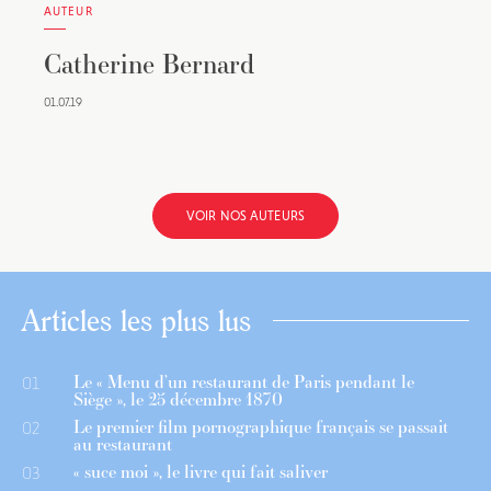
AUTEUR
Catherine Bernard
01.07.19
VOIR NOS AUTEURS
Articles les plus lus
Le « Menu d’un restaurant de Paris pendant le
01
Siège », le 25 décembre 1870
Le premier film pornographique français se passait
02
au restaurant
« suce moi », le livre qui fait saliver
03