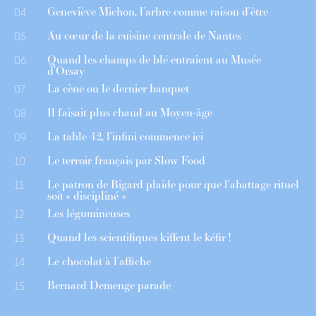
Geneviève Michon, l’arbre comme raison d’être
04
Au cœur de la cuisine centrale de Nantes
05
Quand les champs de blé entraient au Musée
06
d’Orsay
La cène ou le dernier banquet
07
Il faisait plus chaud au Moyen-âge
08
La table 42, l’infini commence ici
09
Le terroir français par Slow Food
10
Le patron de Bigard plaide pour que l’abattage rituel
11
soit « discipliné »
Les légumineuses
12
Quand les scientifiques kiffent le kéfir !
13
Le chocolat à l’affiche
14
Bernard Demenge parade
15