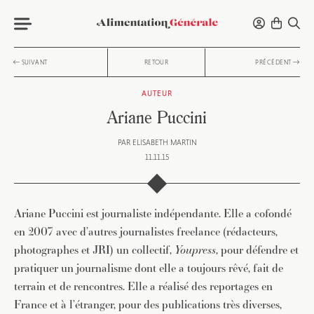
SUIVANT
RETOUR
PRÉCÉDENT
AUTEUR
Ariane Puccini
PAR
ELISABETH MARTIN
11.11.15
Ariane Puccini est journaliste indépendante. Elle a cofondé
en 2007 avec d’autres journalistes freelance (rédacteurs,
photographes et JRI) un collectif,
Youpress
, pour défendre et
pratiquer un journalisme dont elle a toujours rêvé, fait de
terrain et de rencontres. Elle a réalisé des reportages en
France et à l’étranger, pour des publications très diverses,