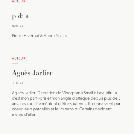
AUTEUR
p & a
09.10.23
Pierre Hivernat & Anouk Solliez
AUTEUR
Agnès Jarlier
30.10.23
Agnès Jarlier, Directrice de Vinogram « Small is beautifull »
c’est mon parti-pris et mon angle d’attaque depuis plus de 5
ans. Les «petits » méritent d’être soutenus. Ils connaissent par
coeur leurs parcelles et leurs terroirs. Certains décident
même d’aller...