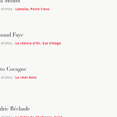
a Moura
 d'infos :
Lamelas, Porto Covo
naud Faye
 d'infos :
La chèvre d’Or, Eze Village
to Cocagne
 d'infos :
Le chef Anto
dric Béchade