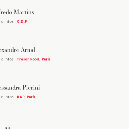
fredo Martins
vec une
 d'infos :
C.D.P
exandre Arnal
 d'infos :
Trésor Food, Paris
essandra Pierini
 d'infos :
RAP, Paris