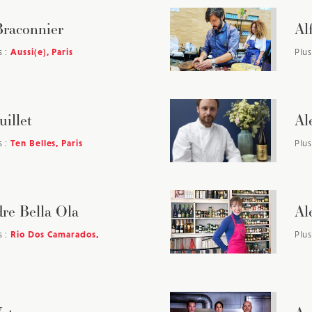
JE M'INSCRIS À LA NEWSLETTER
Braconnier
Al
Pour recevoir toutes les deux semaines notre lettre d’info a
sélection d’articles …
s :
Aussi(e), Paris
Plus
uillet
Al
s :
Ten Belles, Paris
Plus
re Bella Ola
Al
s :
Rio Dos Camarados,
Plus