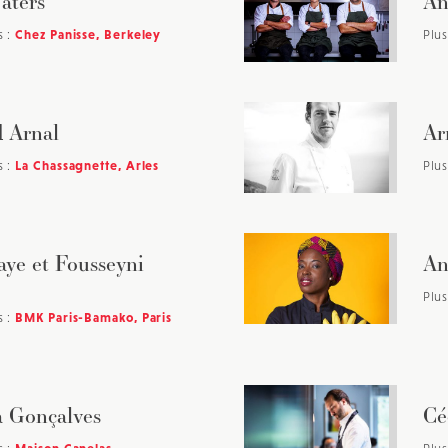
aters
An
s :
Chez Panisse, Berkeley
Plus
 Arnal
Ar
s :
La Chassagnette, Arles
Plus
ye et Fousseyni
An
Plus
s :
BMK Paris-Bamako, Paris
a Gonçalves
Cé