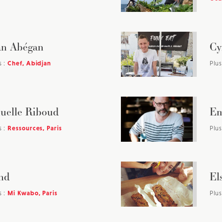
an Abégan
Cy
s :
Chef, Abidjan
Plus
elle Riboud
Em
s :
Ressources, Paris
Plus
nd
El
s :
Mi Kwabo, Paris
Plus