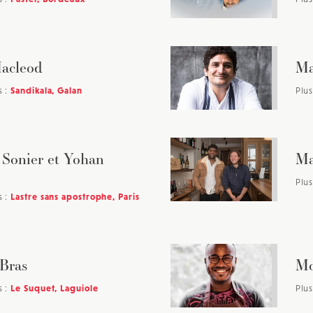
acleod
Ma
s :
Sandikala, Galan
Plus
 Sonier et Yohan
Ma
Plus
s :
Lastre sans apostrophe, Paris
Bras
Mo
s :
Le Suquet, Laguiole
Plus