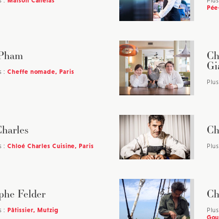
s :
Maison Canelas
Plus
Pée
 Pham
Ch
Gi
s :
Cheffe nomade, Paris
Plus
harles
Ch
s :
Chloé Charles Cuisine, Paris
Plus
phe Felder
Ch
s :
Pâtissier, Mutzig
Plus
Gou