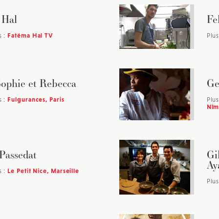
 Hal
Fe
s :
Fatéma Hal TV
Plus
ophie et Rebecca
Ge
s :
Fulgurances, Paris
Plus
Nîm
Passedat
Gi
Ay
s :
Le Petit Nice, Marseille
Plus