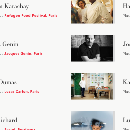
m Karachay
Ha
s :
Refugee Food Festival, Paris
Plus
s Genin
Jo
s :
Jacques Genin, Paris
Plus
 Dumas
Ka
s :
Lucas Carton, Paris
Plus
ichard
Lu
s :
Pastel, Bordeaux
Plus