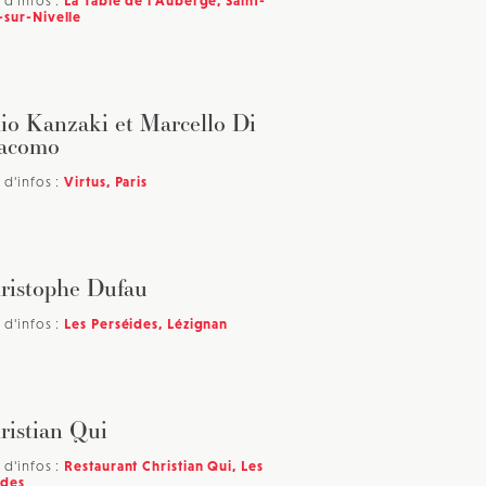
 d'infos :
La Table de l’Auberge, Saint-
-sur-Nivelle
io Kanzaki et Marcello Di
acomo
 d'infos :
Virtus, Paris
ristophe Dufau
 d'infos :
Les Perséides, Lézignan
ristian Qui
 d'infos :
Restaurant Christian Qui, Les
des